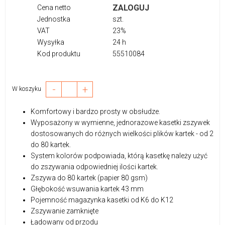
ZALOGUJ
Cena netto
Jednostka
szt.
VAT
23%
Wysyłka
24 h
Kod produktu
55510084
-
+
W koszyku
Komfortowy i bardzo prosty w obsłudze.
Wyposażony w wymienne, jednorazowe kasetki zszywek
dostosowanych do różnych wielkości plików kartek - od 2
do 80 kartek.
System kolorów podpowiada, którą kasetkę należy użyć
do zszywania odpowiedniej ilości kartek.
Zszywa do 80 kartek (papier 80 gsm)
Głębokość wsuwania kartek 43 mm
Pojemność magazynka kasetki od K6 do K12
Zszywanie zamknięte
Ładowany od przodu