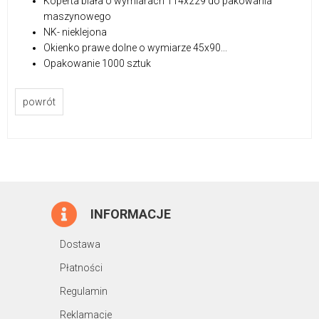
Koperta biała o wymiarach 114x229 do pakowania
maszynowego
NK- nieklejona
Okienko prawe dolne o wymiarze 45x90...
Opakowanie 1000 sztuk
powrót
INFORMACJE
Dostawa
Płatności
Regulamin
Reklamacje