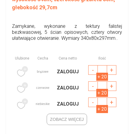
głebokość 29,7cm
Zamykane, wykonane z tektury falistej
bezkwasowej, 5 ścian opisowych, cztery otwory
ułatwiające otwieranie. Wymiary 340x80x297mm..
Ulubione
Cecha
Cena netto
Ilość
-
+
ZALOGUJ
brązowe
+ 20
-
+
ZALOGUJ
czerwone
+ 20
-
+
ZALOGUJ
niebieskie
+ 20
ZOBACZ WIĘCEJ