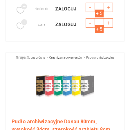
-
+
ZALOGUJ
niebieskie
+ 5
-
+
ZALOGUJ
szare
+ 5
Grupa:
>
>
Strona główna
Organizacja dokumentów
Pudła archiwizacyjne
Pudło archiwizacyjne Donau 80mm,
wysokość 34cm, szerokość grzbietu 8cm,