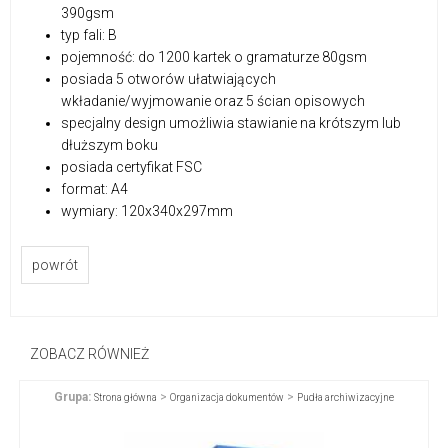
390gsm
typ fali: B
pojemność: do 1200 kartek o gramaturze 80gsm
posiada 5 otworów ułatwiających
wkładanie/wyjmowanie oraz 5 ścian opisowych
specjalny design umożliwia stawianie na krótszym lub
dłuższym boku
posiada certyfikat FSC
format: A4
wymiary: 120x340x297mm
powrót
ZOBACZ RÓWNIEŻ
Grupa:
>
>
Strona główna
Organizacja dokumentów
Pudła archiwizacyjne