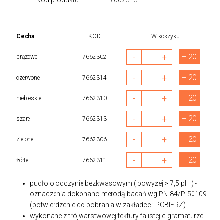
Cecha
KOD
W koszyku
-
+
+ 20
brązowe
7662302
-
+
+ 20
czerwone
7662314
-
+
+ 20
niebieskie
7662310
-
+
+ 20
szare
7662313
-
+
+ 20
zielone
7662306
-
+
+ 20
żółte
7662311
pudło o odczynie bezkwasowym ( powyżej > 7,5 pH ) -
oznaczenia dokonano metodą badań wg PN-84/P-50109
(potwierdzenie do pobrania w zakładce : POBIERZ)
wykonane z trójwarstwowej tektury falistej o gramaturze