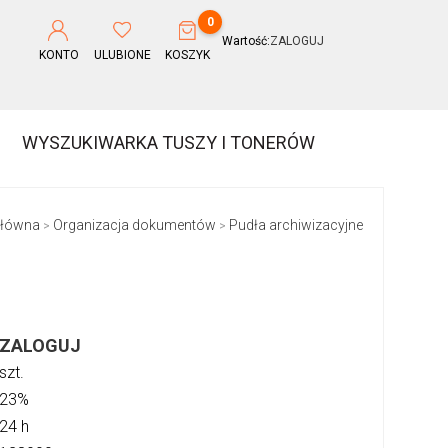
0
Wartość:
ZALOGUJ
KONTO
ULUBIONE
KOSZYK
WYSZUKIWARKA TUSZY I TONERÓW
główna
Organizacja dokumentów
Pudła archiwizacyjne
>
>
ZALOGUJ
szt.
23%
24 h