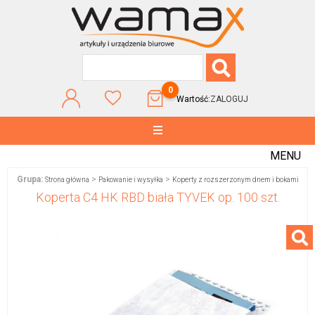
0
Wartość:
ZALOGUJ
MENU
Grupa:
>
>
Strona główna
Pakowanie i wysyłka
Koperty z rozszerzonym dnem i bokami
Koperta C4 HK RBD biała TYVEK op. 100 szt.