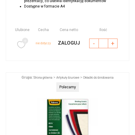
prezentacji, co ułatwia identyfikację dokumentów
Dostępne w formacie A4
Ulubione
Cecha
Cena netto
Ilość
-
+
ZALOGUJ
nie dotyczy
Grupa:
>
>
Strona główna
Artykuły biurowe
Okładki do bindowania
Polecamy