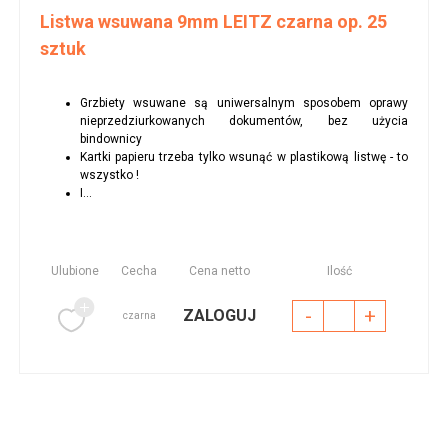
Listwa wsuwana 9mm LEITZ czarna op. 25
sztuk
Grzbiety wsuwane są uniwersalnym sposobem oprawy
nieprzedziurkowanych dokumentów, bez użycia
bindownicy
Kartki papieru trzeba tylko wsunąć w plastikową listwę - to
wszystko !
I...
Ulubione
Cecha
Cena netto
Ilość
-
+
ZALOGUJ
czarna