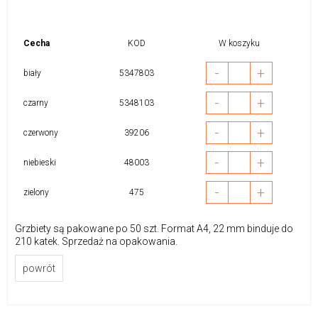
Cecha
KOD
W koszyku
-
+
biały
5347803
-
+
czarny
5348103
-
+
czerwony
39206
-
+
niebieski
48003
-
+
zielony
475
Grzbiety są pakowane po 50 szt. Format A4, 22 mm binduje do
210 katek. Sprzedaż na opakowania.
powrót