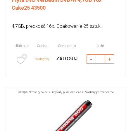
Cake25 43500
4,7GB, predkość 16x. Opakowanie 25 sztuk.
Ulubione
Cecha
Cena netto
Ilość
-
+
ZALOGUJ
nie dotyczy
Grupa:
>
>
Strona główna
Artykuły piśmiennicze
Markery permanentne