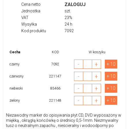
ZALOGUJ
Cena netto
Jednostka
szt.
VAT
23%
Wysyłka
24 h
Kod produktu
7092
Cecha
KOD
W koszyku
-
+
+ 10
czarny
7092
-
+
+ 10
czerwony
221147
-
+
+ 10
niebieski
85466
-
+
+ 10
zielony
221148
Niezawodny marker do opisywania płyt CD, DVD wyposażony w
miękką , okrągłą końcówkę o średnicy 0,5-1mm. Niezmywalny
tusz o neutralnym zapachu , nieścieralny i wodoodporny po