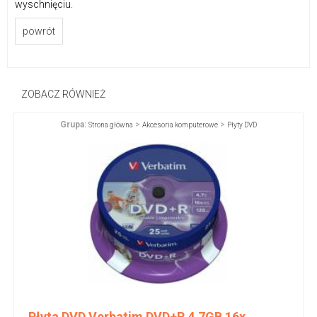
wyschnięciu.
powrót
ZOBACZ RÓWNIEŻ
Grupa:
>
>
Strona główna
Akcesoria komputerowe
Płyty DVD
Płyta DVD Verbatim DVD+R 4,7GB 16x