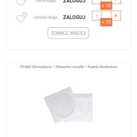
ZALOGUJ
czarny okrągły
+ 10
-
+
ZALOGUJ
czerwony okrągły
+ 10
ZOBACZ WIĘCEJ
Grupa:
>
>
Strona główna
Pakowanie i wysyłka
Koperty standardowe