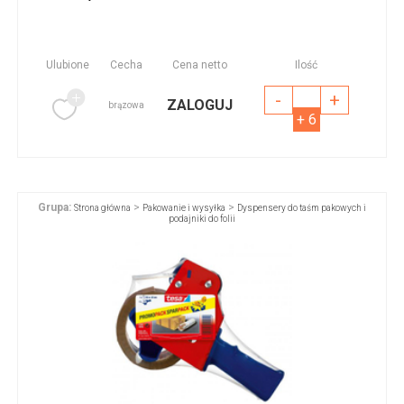
Ulubione
Cecha
Cena netto
Ilość
-
+
ZALOGUJ
brązowa
+ 6
Grupa:
>
>
Strona główna
Pakowanie i wysyłka
Dyspensery do taśm pakowych i
podajniki do folii