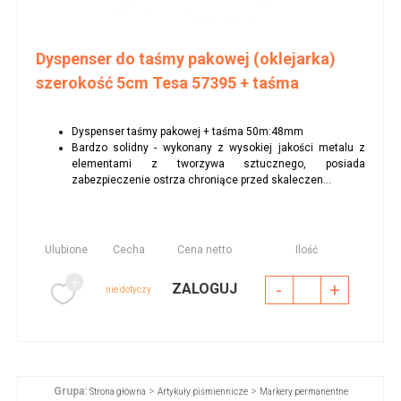
Dyspenser do taśmy pakowej (oklejarka)
szerokość 5cm Tesa 57395 + taśma
Dyspenser taśmy pakowej + taśma 50m:48mm
Bardzo solidny - wykonany z wysokiej jakości metalu z
elementami z tworzywa sztucznego, posiada
zabezpieczenie ostrza chroniące przed skaleczen...
Ulubione
Cecha
Cena netto
Ilość
-
+
ZALOGUJ
nie dotyczy
Grupa:
>
>
Strona główna
Artykuły piśmiennicze
Markery permanentne