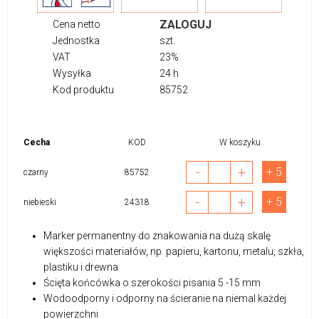
ZALOGUJ
Cena netto
Jednostka
szt.
VAT
23%
Wysyłka
24 h
Kod produktu
85752
Cecha
KOD
W koszyku
-
+
+ 5
czarny
85752
-
+
+ 5
niebieski
24318
Marker permanentny do znakowania na dużą skalę
większości materiałów, np. papieru, kartonu, metalu, szkła,
plastiku i drewna
Ścięta końcówka o szerokości pisania 5 -15 mm
Wodoodporny i odporny na ścieranie na niemal każdej
powierzchni