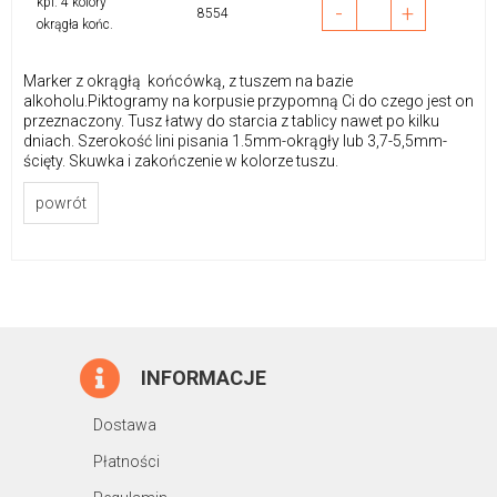
kpl. 4 kolory
-
+
8554
okrągła końc.
Marker z okrągłą końcówką, z tuszem na bazie
alkoholu.Piktogramy na korpusie przypomną Ci do czego jest on
przeznaczony. Tusz łatwy do starcia z tablicy nawet po kilku
dniach. Szerokość lini pisania 1.5mm-okrągły lub 3,7-5,5mm-
ścięty. Skuwka i zakończenie w kolorze tuszu.
powrót
INFORMACJE
Dostawa
Płatności