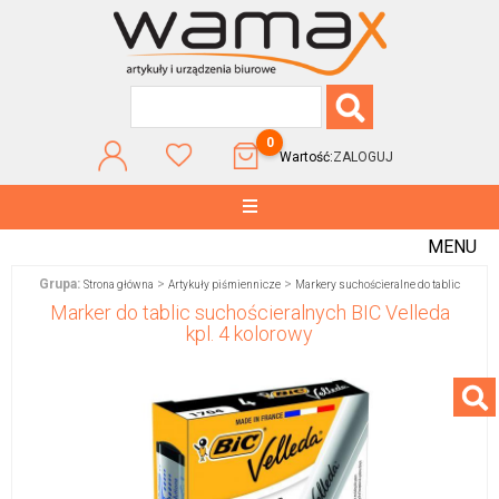
0
Wartość:
ZALOGUJ
MENU
Grupa:
>
>
Strona główna
Artykuły piśmiennicze
Markery suchościeralne do tablic
Marker do tablic suchościeralnych BIC Velleda
kpl. 4 kolorowy