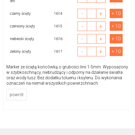
dni
-
+
+ 10
czarny ścięty
1614
-
+
+ 10
czerwony ścięty
1615
-
+
+ 10
niebieski ścięty
1616
-
+
+ 10
zielony ścięty
1617
Marker ze ściętą końcówką o grubości linii 1-5mm. Wyposażony
w szybkoschnący, niebrudzący i odporny na działanie światła
oraz wody tusz. Bez dodatku toluenu i ksylenu. Do wykonania
oznaczeń na niemal wszystkich powierzchniach.
powrót