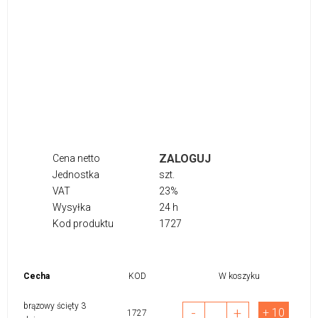
ZALOGUJ
Cena netto
Jednostka
szt.
VAT
23%
Wysyłka
24 h
Kod produktu
1727
Cecha
KOD
W koszyku
brązowy ścięty 3
-
+
+ 10
1727