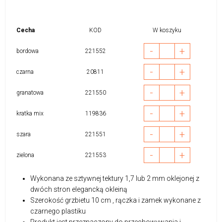
Cecha
KOD
W koszyku
-
+
bordowa
221552
-
+
czarna
20811
-
+
granatowa
221550
-
+
kratka mix
119836
-
+
szara
221551
-
+
zielona
221553
Wykonana ze sztywnej tektury 1,7 lub 2 mm oklejonej z
dwóch stron elegancką okleiną
Szerokość grzbietu 10 cm , rączka i zamek wykonane z
czarnego plastiku
Produkt jest przeznaczony do przechowywania i