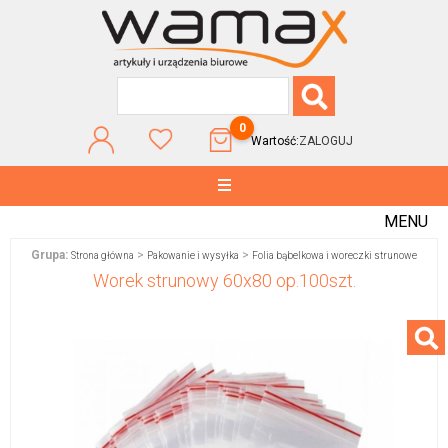
0
Wartość:
ZALOGUJ
MENU
Grupa:
>
>
Strona główna
Pakowanie i wysyłka
Folia bąbelkowa i woreczki strunowe
Worek strunowy 60x80 op.100szt.