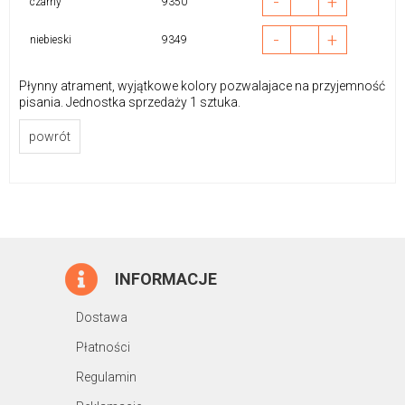
-
+
czarny
9350
-
+
niebieski
9349
Płynny atrament, wyjątkowe kolory pozwalajace na przyjemność
pisania. Jednostka sprzedaży 1 sztuka.
powrót
INFORMACJE
Dostawa
Płatności
Regulamin