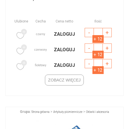
Ulubione
Cecha
Cena netto
Ilość
-
+
ZALOGUJ
czarny
+ 12
-
+
ZALOGUJ
czerwony
+ 12
-
+
ZALOGUJ
fioletowy
+ 12
ZOBACZ WIĘCEJ
Grupa:
>
>
Strona główna
Artykuły piśmiennicze
Ołówki i akcesoria