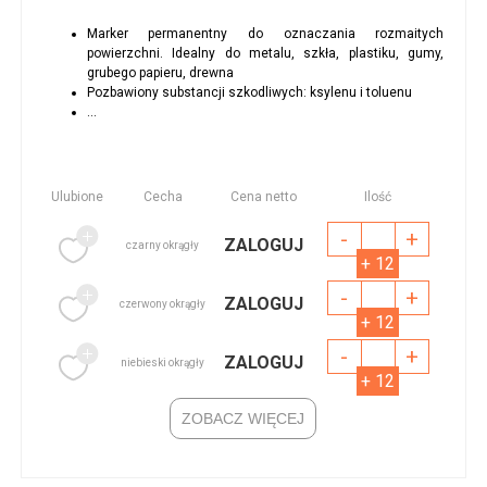
Marker permanentny do oznaczania rozmaitych
powierzchni. Idealny do metalu, szkła, plastiku, gumy,
grubego papieru, drewna
Pozbawiony substancji szkodliwych: ksylenu i toluenu
...
Ulubione
Cecha
Cena netto
Ilość
-
+
ZALOGUJ
czarny okrągły
+ 12
-
+
ZALOGUJ
czerwony okrągły
+ 12
-
+
ZALOGUJ
niebieski okrągły
+ 12
ZOBACZ WIĘCEJ