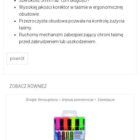
Szerokość 5mm i aż 12m długości !
Wysokiej jakości korektor w taśmie w ergonomicznej
obudowie.
Przezroczysta obudowa pozwala na kontrolę zużycia
taśmy.
Ruchomy mechanizm zabezpieczający chroni taśmę
przed zabrudzeniem lub uszkodzeniem.
powrót
ZOBACZ RÓWNIEŻ
Grupa:
>
>
Strona główna
Artykuły piśmiennicze
Zakreślacze