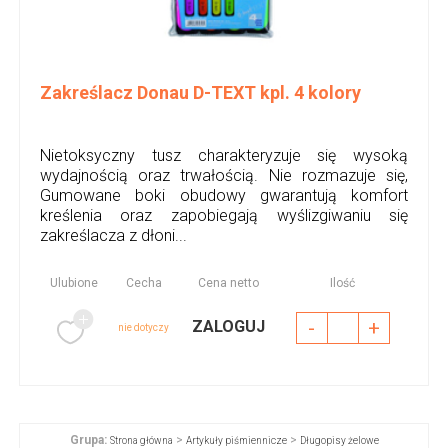
Zakreślacz Donau D-TEXT kpl. 4 kolory
Nietoksyczny tusz charakteryzuje się wysoką
wydajnością oraz trwałością. Nie rozmazuje się,
Gumowane boki obudowy gwarantują komfort
kreślenia oraz zapobiegają wyślizgiwaniu się
zakreślacza z dłoni...
Ulubione
Cecha
Cena netto
Ilość
-
+
ZALOGUJ
nie dotyczy
Grupa:
>
>
Strona główna
Artykuły piśmiennicze
Długopisy żelowe