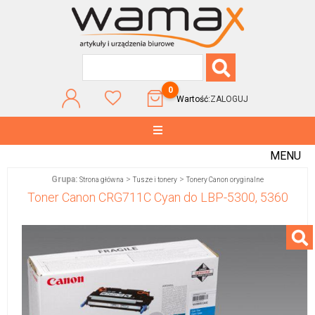
0
Wartość:
ZALOGUJ
MENU
Grupa:
>
>
Strona główna
Tusze i tonery
Tonery Canon oryginalne
Toner Canon CRG711C Cyan do LBP-5300, 5360