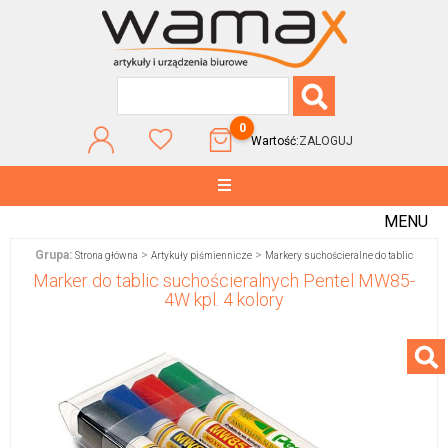
0
Wartość:
ZALOGUJ
MENU
Grupa:
>
>
Strona główna
Artykuły piśmiennicze
Markery suchościeralne do tablic
Marker do tablic suchościeralnych Pentel MW85-
4W kpl. 4 kolory