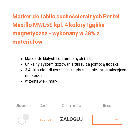
Marker do tablic suchościeralnych Pentel
Maxiflo MWL5S kpl. 4 kolory+gąbka
magnetyczna - wykonany w 38% z
materiałów
Marker do białych i ceramicznych tablic
Unikalny system dozowania tuszu za pomocą tłoczka
3-4 krotnie dłuższa linia pisania niż w tradycyjnym
markerze
w zestawie 4 mark...
Ulubione
Cecha
Cena netto
Ilość
-
+
ZALOGUJ
nie dotyczy