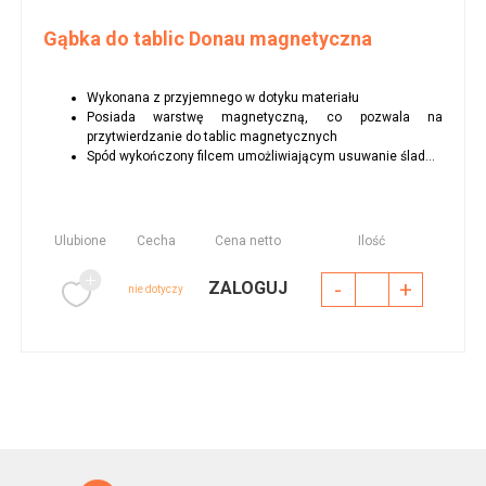
Gąbka do tablic Donau magnetyczna
Wykonana z przyjemnego w dotyku materiału
Posiada warstwę magnetyczną, co pozwala na
przytwierdzanie do tablic magnetycznych
Spód wykończony filcem umożliwiającym usuwanie ślad...
Ulubione
Cecha
Cena netto
Ilość
-
+
ZALOGUJ
nie dotyczy