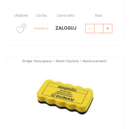
Ulubione
Cecha
Cena netto
Ilość
-
+
ZALOGUJ
nie dotyczy
Grupa:
>
>
Strona główna
Tablice i flipcharty
Akcesoria do tablic