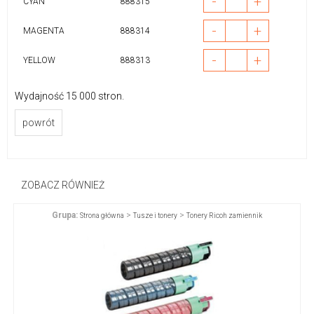
-
+
CYAN
888315
-
+
MAGENTA
888314
-
+
YELLOW
888313
Wydajność 15 000 stron.
powrót
ZOBACZ RÓWNIEŻ
Grupa:
>
>
Strona główna
Tusze i tonery
Tonery Ricoh zamiennik