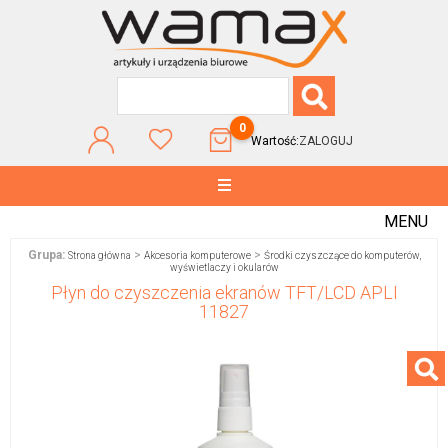
0
Wartość:
ZALOGUJ
MENU
Grupa:
>
>
Strona główna
Akcesoria komputerowe
Środki czyszczące do komputerów,
wyświetlaczy i okularów
Płyn do czyszczenia ekranów TFT/LCD APLI
11827