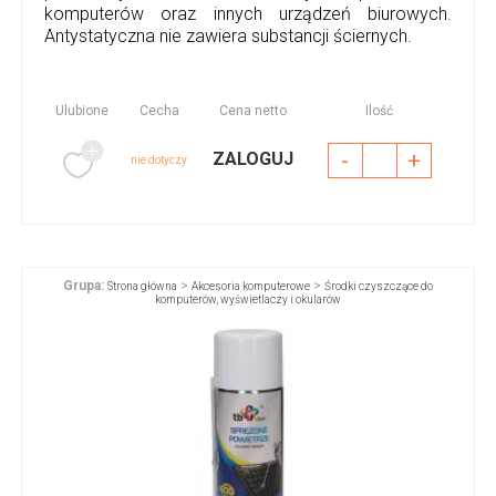
komputerów oraz innych urządzeń biurowych.
Antystatyczna nie zawiera substancji ściernych.
Ulubione
Cecha
Cena netto
Ilość
-
+
ZALOGUJ
nie dotyczy
Grupa:
>
>
Strona główna
Akcesoria komputerowe
Środki czyszczące do
komputerów, wyświetlaczy i okularów