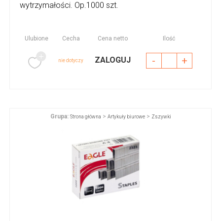
wytrzymałości. Op.1000 szt.
Ulubione
Cecha
Cena netto
Ilość
-
+
ZALOGUJ
nie dotyczy
Grupa:
>
>
Strona główna
Artykuły biurowe
Zszywki