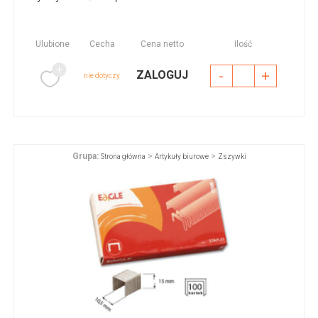
Ulubione
Cecha
Cena netto
Ilość
-
+
ZALOGUJ
nie dotyczy
Grupa:
>
>
Strona główna
Artykuły biurowe
Zszywki