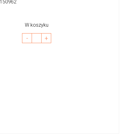
150962
W koszyku
-
+