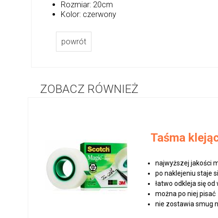
Rozmiar: 20cm
Kolor: czerwony
powrót
ZOBACZ RÓWNIEŻ
Taśma kleją
najwyższej jakości
po naklejeniu staje 
łatwo odkleja się od
można po niej pisać
nie zostawia smug na