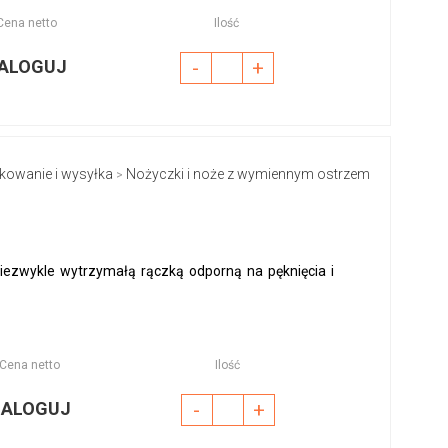
Cena netto
Ilość
ALOGUJ
-
+
kowanie i wysyłka
Nożyczki i noże z wymiennym ostrzem
>
niezwykle wytrzymałą rączką odporną na pęknięcia i
Cena netto
Ilość
ZALOGUJ
-
+