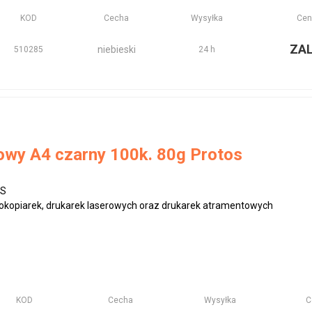
KOD
Cecha
Wysyłka
Cen
ZA
niebieski
510285
24 h
rowy A4 czarny 100k. 80g Protos
OS
rokopiarek, drukarek laserowych oraz drukarek atramentowych
KOD
Cecha
Wysyłka
C