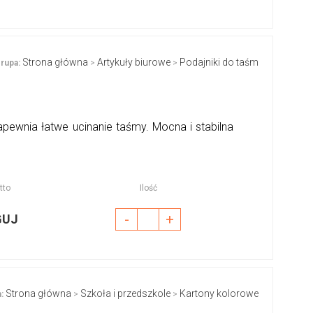
Strona główna
Artykuły biurowe
Podajniki do taśm
rupa:
>
>
wnia łatwe ucinanie taśmy. Mocna i stabilna
tto
Ilość
-
+
GUJ
Strona główna
Szkoła i przedszkole
Kartony kolorowe
:
>
>