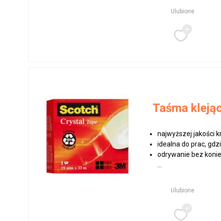
Ulubione
Taśma kleją
najwyższej jakości 
idealna do prac, gdz
odrywanie bez koni
...
Ulubione