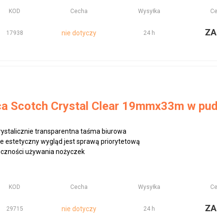
KOD
Cecha
Wysyłka
Ce
ZA
nie dotyczy
17938
24 h
ca Scotch Crystal Clear 19mmx33m w pu
krystalicznie transparentna taśma biurowa
ie estetyczny wygląd jest sprawą priorytetową
eczności używania nożyczek
KOD
Cecha
Wysyłka
Ce
ZA
nie dotyczy
29715
24 h