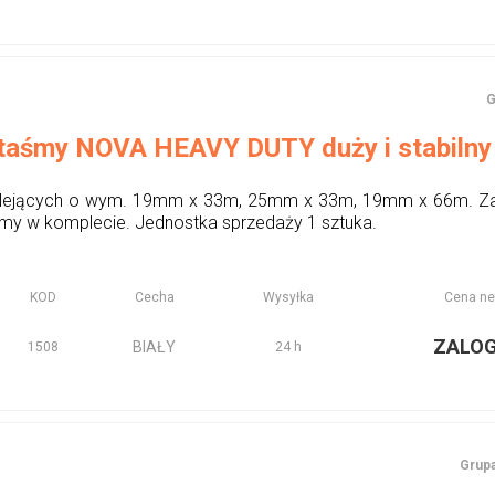
G
 taśmy NOVA HEAVY DUTY duży i stabilny
klejących o wym. 19mm x 33m, 25mm x 33m, 19mm x 66m. Zape
my w komplecie. Jednostka sprzedaży 1 sztuka.
KOD
Cecha
Wysyłka
Cena ne
ZALO
BIAŁY
1508
24 h
Grupa