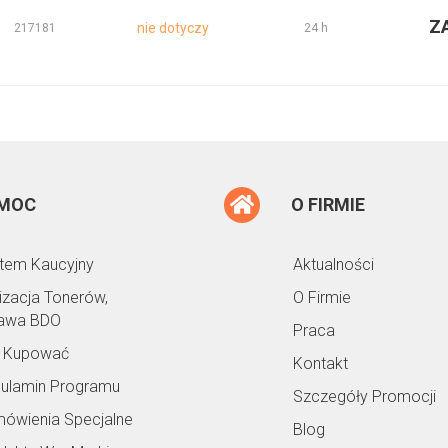
Z
nie dotyczy
217181
24 h
MOC
O FIRMIE
tem Kaucyjny
Aktualności
lizacja Tonerów,
O Firmie
awa BDO
Praca
 Kupować
Kontakt
ulamin Programu
Szczegóły Promocji
ówienia Specjalne
Blog