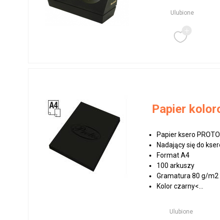
Ulubione
Papier kolo
Papier ksero PROT
Nadający się do kse
Format A4
100 arkuszy
Gramatura 80 g/m2
Kolor czarny<...
Ulubione