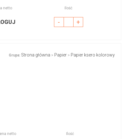
a netto
Ilość
-
+
LOGUJ
Strona główna
Papier
Papier ksero kolorowy
Grupa:
>
>
ena netto
Ilość