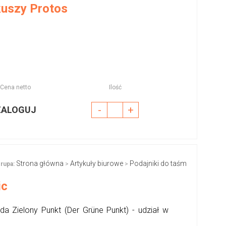
kuszy Protos
Cena netto
Ilość
-
+
ZALOGUJ
Strona główna
Artykuły biurowe
Podajniki do taśm
rupa:
>
>
ic
da Zielony Punkt (Der Grüne Punkt) - udział w