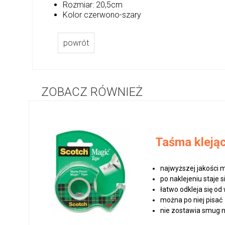
Rozmiar: 20,5cm
Kolor czerwono-szary
powrót
ZOBACZ RÓWNIEŻ
Taśma kleją
najwyższej jakości
po naklejeniu staje 
łatwo odkleja się od
można po niej pisać
nie zostawia smug na