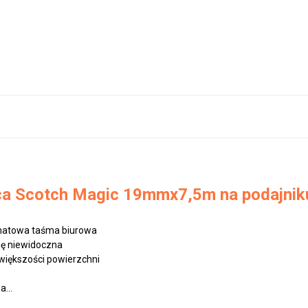
ca Scotch Magic 19mmx7,5m na podajnik
 matowa taśma biurowa
się niewidoczna
 większości powierzchni
...