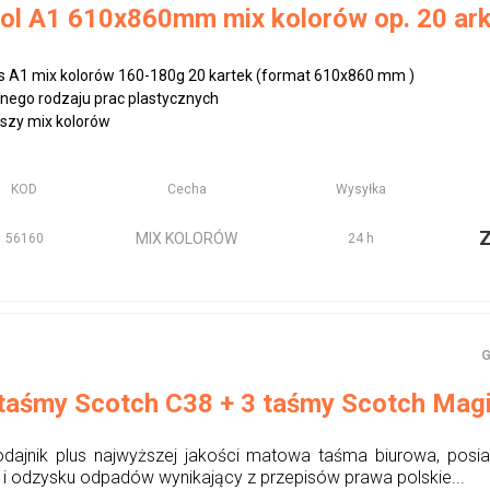
tol A1 610x860mm mix kolorów op. 20 ar
os A1 mix kolorów 160-180g 20 kartek (format 610x860 mm )
nego rodzaju prac plastycznych
szy mix kolorów
KOD
Cecha
Wysyłka
MIX KOLORÓW
56160
24 h
G
 taśmy Scotch C38 + 3 taśmy Scotch Mag
odajnik plus najwyższej jakości matowa taśma biurowa, posia
u i odzysku odpadów wynikający z przepisów prawa polskie...