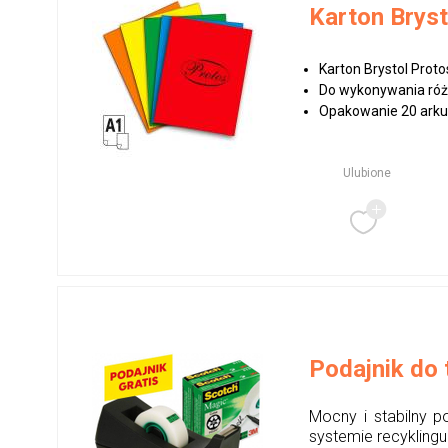
Karton Brys
Karton Brystol Prot
Do wykonywania róż
Opakowanie 20 arku
Ulubione
Podajnik do
Mocny i stabilny p
systemie recykling