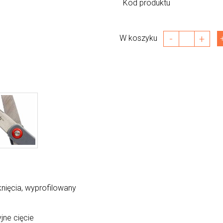
Kod produktu
-
+
W koszyku
nięcia, wyprofilowany
jne cięcie