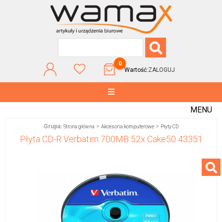
0
Wartość:
ZALOGUJ
MENU
Grupa:
>
>
Strona główna
Akcesoria komputerowe
Płyty CD
Płyta CD-R Verbatim 700MB 52x Cake50 43351