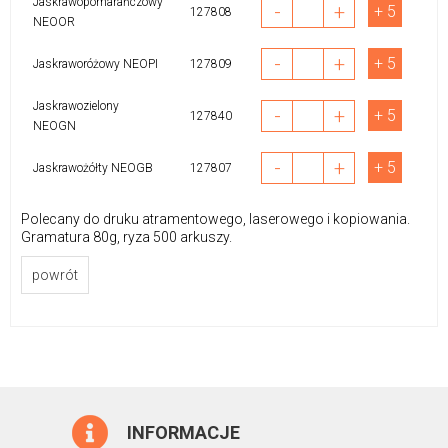
Jaskrawopomarańczowy
-
+
+ 5
127808
NEOOR
-
+
+ 5
Jaskraworóżowy NEOPI
127809
Jaskrawozielony
-
+
+ 5
127840
NEOGN
-
+
+ 5
Jaskrawożółty NEOGB
127807
Polecany do druku atramentowego, laserowego i kopiowania.
Gramatura 80g, ryza 500 arkuszy.
powrót
INFORMACJE