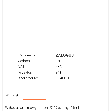
ZALOGUJ
Cena netto
Jednostka
szt.
VAT
23%
Wysyłka
24 h
Kod produktu
PG40BO
-
+
W koszyku
Wkład atramentowy Canon PG40 czarny [ 16ml,