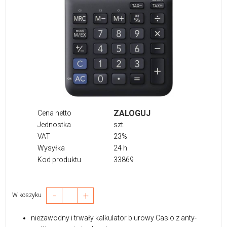
ZALOGUJ
Cena netto
Jednostka
szt.
VAT
23%
Wysyłka
24 h
Kod produktu
33869
-
+
W koszyku
niezawodny i trwały kalkulator biurowy Casio z anty-