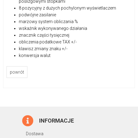
poślizgowymi stopkami
8 pozycyjny z dużych pochylonym wyświetlaczem
podwójne zasilanie
marżowy system obliczania %
wskaźnik wykonywanego działania
znacznik części tysięcznej
obliczenia podatkowe TAX +/-
klawisz zmiany znaku +/-
konwersja walut
powrót
INFORMACJE
Dostawa