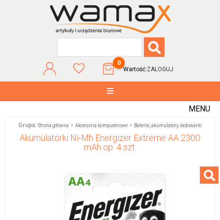
0
Wartość:
ZALOGUJ
MENU
Grupa:
>
>
Strona główna
Akcesoria komputerowe
Baterie, akumulatory, ładowarki
Akumulatorki Ni-Mh Energizer Extreme AA 2300
mAh op. 4 szt.