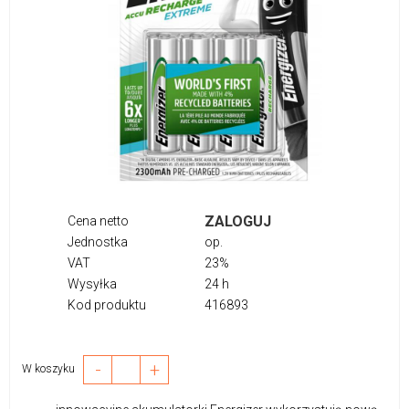
ZALOGUJ
Cena netto
Jednostka
op.
VAT
23%
Wysyłka
24 h
Kod produktu
416893
-
+
W koszyku