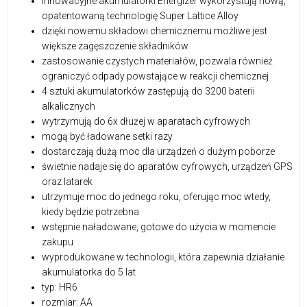
innowacyjne akumulatorki Energizer wykorzystują nową,
opatentowaną technologię Super Lattice Alloy
dzięki nowemu składowi chemicznemu możliwe jest
większe zagęszczenie składników
zastosowanie czystych materiałów, pozwala również
ograniczyć odpady powstające w reakcji chemicznej
4 sztuki akumulatorków zastępują do 3200 baterii
alkalicznych
wytrzymują do 6x dłużej w aparatach cyfrowych
mogą być ładowane setki razy
dostarczają dużą moc dla urządzeń o dużym poborze
świetnie nadaje się do aparatów cyfrowych, urządzeń GPS
oraz latarek
utrzymuje moc do jednego roku, oferując moc wtedy,
kiedy będzie potrzebna
wstępnie naładowane, gotowe do użycia w momencie
zakupu
wyprodukowane w technologii, która zapewnia działanie
akumulatorka do 5 lat
typ: HR6
rozmiar: AA