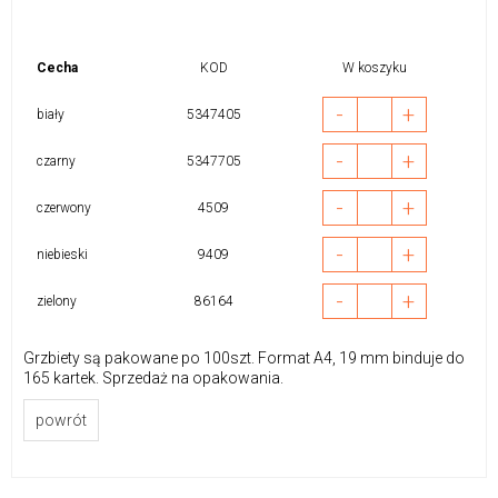
Cecha
KOD
W koszyku
-
+
biały
5347405
-
+
czarny
5347705
-
+
czerwony
4509
-
+
niebieski
9409
-
+
zielony
86164
Grzbiety są pakowane po 100szt. Format A4, 19 mm binduje do
165 kartek. Sprzedaż na opakowania.
powrót