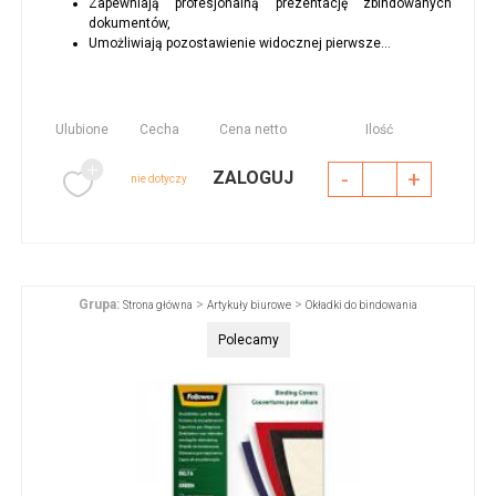
Zapewniają profesjonalną prezentację zbindowanych
dokumentów,
Umożliwiają pozostawienie widocznej pierwsze...
Ulubione
Cecha
Cena netto
Ilość
-
+
ZALOGUJ
nie dotyczy
Grupa:
>
>
Strona główna
Artykuły biurowe
Okładki do bindowania
Polecamy