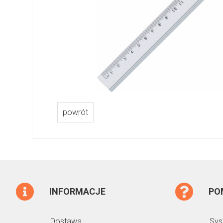
powrót
INFORMACJE
PO
Dostawa
Sys