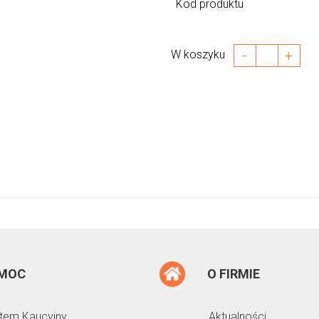
Kod produktu
-
+
W koszyku
MOC
O FIRMIE
tem Kaucyjny
Aktualności