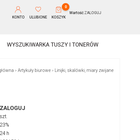
0
Wartość:
ZALOGUJ
KONTO
ULUBIONE
KOSZYK
WYSZUKIWARKA TUSZY I TONERÓW
 główna
Artykuły biurowe
Linijki, skalówki, miary zwijane
>
>
ZALOGUJ
szt.
23%
24 h