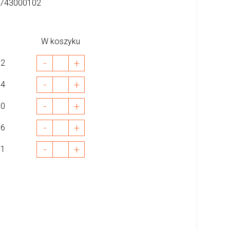
743000102
W koszyku
-
+
02
-
+
04
-
+
10
-
+
06
-
+
11