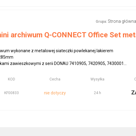
Strona główn
Grupa:
mini archiwum Q-CONNECT Office Set met
hiwum wykonane z metalowej siateczki powlekanej lakierem
x285mm
zkami zawieszkowymi z serii DONAU 7410905, 7420905, 7430001...
KOD
Cecha
Wysyłka
Z
nie dotyczy
KF00833
24 h