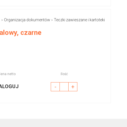
a
Organizacja dokumentów
Teczki zawieszane i kartoteki
>
>
alowy, czarne
Cena netto
Ilość
ALOGUJ
-
+