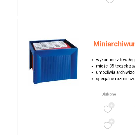
Miniarchiwu
wykonane z trwałego
mieści 35 teczek z
umożliwia archiwiz
specjalne rozmieszc
Ulubione