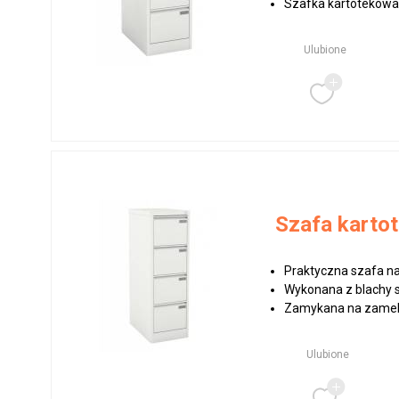
Szafka kartotekowa
Ulubione
Szafa karto
Praktyczna szafa na
Wykonana z blachy s
Zamykana na zamek c
Ulubione