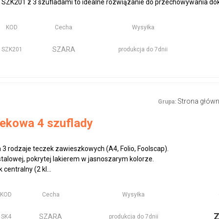
 SZK201 z 3 szufladami to idealne rozwiązanie do przechowywania do
KOD
Cecha
Wysyłka
SZARA
SZK201
produkcja do 7dnii
Strona głów
Grupa:
tekowa 4 szuflady
 3 rodzaje teczek zawieszkowych (A4, Folio, Foolscap).
talowej, pokrytej lakierem w jasnoszarym kolorze.
entralny (2 kl...
KOD
Cecha
Wysyłka
SZARA
SK4
produkcja do 7dnii