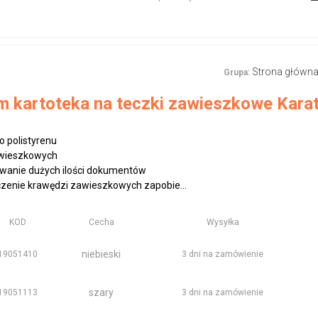
Strona główn
Grupa:
m kartoteka na teczki zawieszkowe Kar
 polistyrenu
awieszkowych
owanie dużych ilości dokumentów
zenie krawędzi zawieszkowych zapobie...
KOD
Cecha
Wysyłka
niebieski
19051410
3 dni na zamówienie
szary
19051113
3 dni na zamówienie