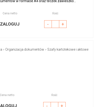
kumentów w formacie A4 oraz teczek zawieszko...
Cena netto
Ilość
-
+
ZALOGUJ
na
Organizacja dokumentów
Szafy kartotekowe i aktowe
>
>
Cena netto
Ilość
-
+
ZALOGUJ