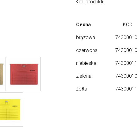
Kod produktu
Cecha
KOD
brązowa
7430001
czerwona
7430001
niebieska
7430001
zielona
7430001
żółta
7430001