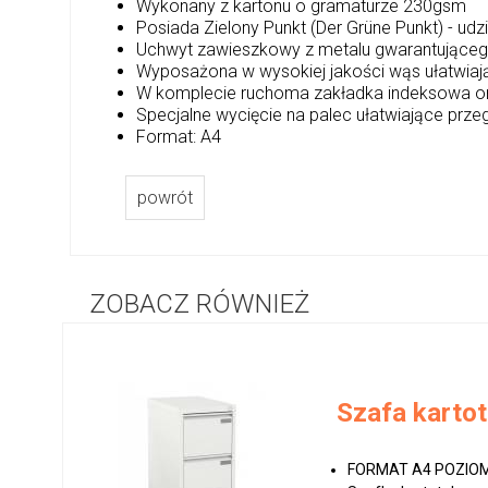
Wykonany z kartonu o gramaturze 230gsm
Posiada Zielony Punkt (Der Grüne Punkt) - ud
Uchwyt zawieszkowy z metalu gwarantująceg
Wyposażona w wysokiej jakości wąs ułatwia
W komplecie ruchoma zakładka indeksowa or
Specjalne wycięcie na palec ułatwiające pr
Format: A4
powrót
ZOBACZ RÓWNIEŻ
Szafa karto
FORMAT A4 POZIOMO