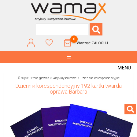
0
Wartość:
ZALOGUJ
MENU
Grupa:
>
>
Strona główna
Artykuły biurowe
Dzienniki korespondencyjne
Dziennik korespondencyjny 192 kartki twarda
oprawa Barbara