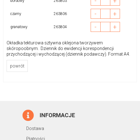
-
+
bordowy
263803
-
+
czarny
263806
-
+
granatowy
263804
Okładka tekturowa sztywna oklejona tworzywem
skóropoobnym. Dziennik do ewidencji korespondencji
przychodzącej i wychodzącej (dziennik podawczy). Format A4.
powrót
INFORMACJE
Dostawa
Płatności