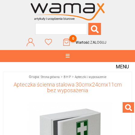
0
Wartość:
ZALOGUJ
MENU
Grupa:
>
>
Strona główna
B H P
Apteczki i wyposażenie
Apteczka ścienna stalowa 30cmx24cmx11cm
bez wyposażenia