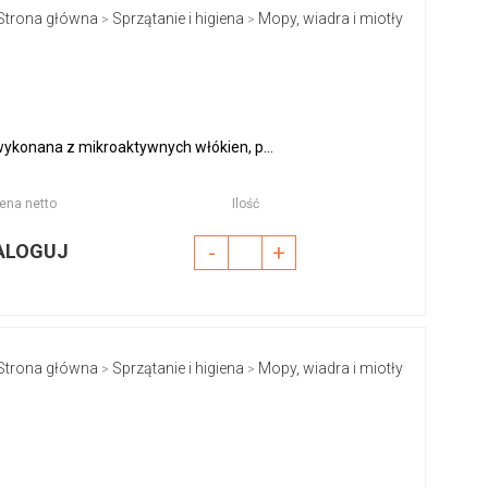
Strona główna
Sprzątanie i higiena
Mopy, wiadra i miotły
>
>
konana z mikroaktywnych włókien, p...
ena netto
Ilość
ALOGUJ
-
+
Strona główna
Sprzątanie i higiena
Mopy, wiadra i miotły
>
>