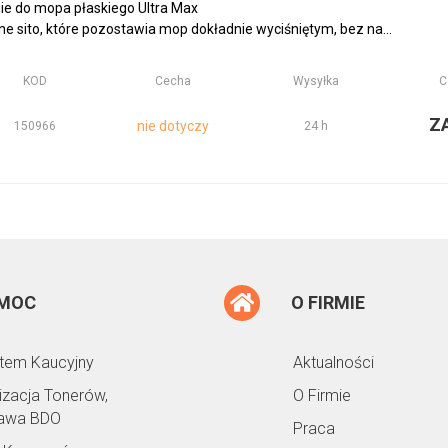
ie do mopa płaskiego Ultra Max
e sito, które pozostawia mop dokładnie wyciśniętym, bez na...
KOD
Cecha
Wysyłka
C
Z
nie dotyczy
150966
24 h
MOC
O FIRMIE
tem Kaucyjny
Aktualności
lizacja Tonerów,
O Firmie
awa BDO
Praca