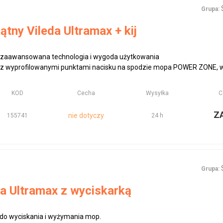
Grupa:
tny Vileda Ultramax + kij
 zaawansowana technologia i wygoda użytkowania
 z wyprofilowanymi punktami nacisku na spodzie mopa POWER ZONE, wy
KOD
Cecha
Wysyłka
C
Z
nie dotyczy
155741
24 h
Grupa:
a Ultramax z wyciskarką
do wyciskania i wyżymania mop.