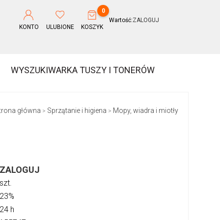
0
Wartość:
ZALOGUJ
KONTO
ULUBIONE
KOSZYK
WYSZUKIWARKA TUSZY I TONERÓW
trona główna
Sprzątanie i higiena
Mopy, wiadra i miotły
>
>
ZALOGUJ
szt.
23%
24 h