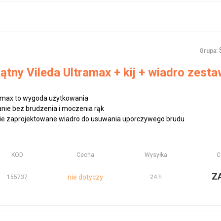
Grupa:
tny Vileda Ultramax + kij + wiadro zesta
ramax to wygoda użytkowania
nie bez brudzenia i moczenia rąk
nie zaprojektowane wiadro do usuwania uporczywego brudu
KOD
Cecha
Wysyłka
C
Z
nie dotyczy
155737
24 h