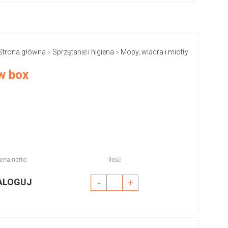
Strona główna
Sprzątanie i higiena
Mopy, wiadra i miotły
>
>
w box
ena netto
Ilość
ALOGUJ
-
+