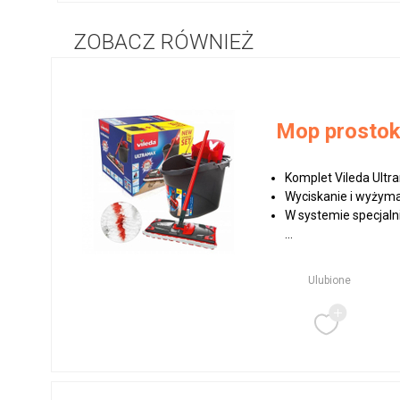
ZOBACZ RÓWNIEŻ
Mop prostoką
Komplet Vileda Ult
Wyciskanie i wyżyma
W systemie specjal
...
Ulubione