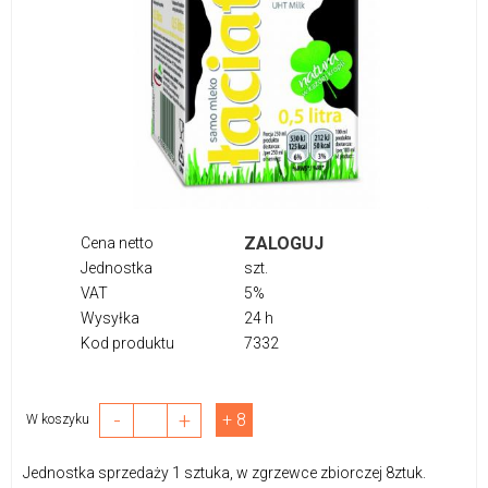
ZALOGUJ
Cena netto
Jednostka
szt.
VAT
5%
Wysyłka
24 h
Kod produktu
7332
-
+
+ 8
W koszyku
Jednostka sprzedaży 1 sztuka, w zgrzewce zbiorczej 8ztuk.