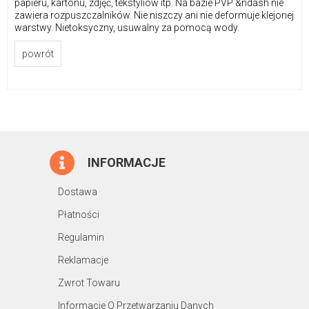
papieru, kartonu, zdjęć, tekstyliów itp. Na bazie PVP &ndash nie
zawiera rozpuszczalników. Nie niszczy ani nie deformuje klejonej
warstwy. Nietoksyczny, usuwalny za pomocą wody.
powrót
INFORMACJE
Dostawa
Płatności
Regulamin
Reklamacje
Zwrot Towaru
Informacje O Przetwarzaniu Danych