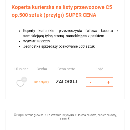
Koperta kurierska na listy przewozowe C5
op.500 sztuk (przylgi) SUPER CENA
Koperty kurierskie- przezroczysta foliowa koperta z
samoklejącą tylną stroną- samoklejąca z paskiem
Wymiar 162x229
Jednostka sprzedaży opakowanie 500 sztuk
Ulubione
Cecha
Cena netto
Ilość
-
+
ZALOGUJ
nie dotyczy
Grupa:
>
>
Strona główna
Pakowanie i wysyłka
Taśma pakowa, papier pakowy,
sznurki