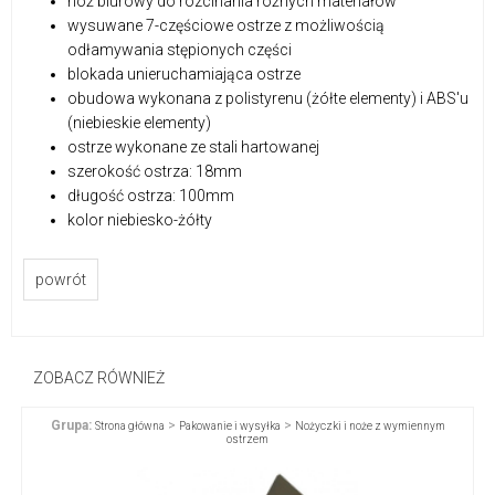
nóż biurowy do rozcinania różnych materiałów
wysuwane 7-częściowe ostrze z możliwością
odłamywania stępionych części
blokada unieruchamiająca ostrze
obudowa wykonana z polistyrenu (żółte elementy) i ABS'u
(niebieskie elementy)
ostrze wykonane ze stali hartowanej
szerokość ostrza: 18mm
długość ostrza: 100mm
kolor niebiesko-żółty
powrót
ZOBACZ RÓWNIEŻ
Grupa:
>
>
Strona główna
Pakowanie i wysyłka
Nożyczki i noże z wymiennym
ostrzem