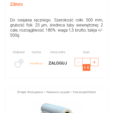
23mic
Do owijania ręcznego. Szerokość rolki: 500 mm,
grubość folii: 23 µm, średnica tuby wewnętrznej: 2
cale, rozciągliwość: 180%. waga 1,5 brutto, tuleja +/-
500g.
Ulubione
Cecha
Cena netto
Ilość
-
+
ZALOGUJ
nie dotyczy
+ 6
Grupa:
>
>
Strona główna
Pakowanie i wysyłka
Folia do palet Stretch