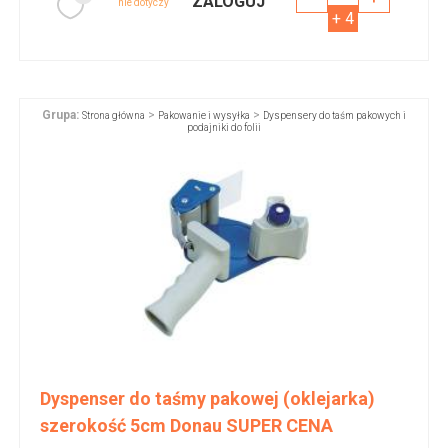
ZALOGUJ
nie dotyczy
+ 4
Grupa:
>
>
Strona główna
Pakowanie i wysyłka
Dyspensery do taśm pakowych i
podajniki do folii
Dyspenser do taśmy pakowej (oklejarka)
szerokość 5cm Donau SUPER CENA