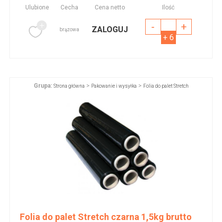
Ulubione
Cecha
Cena netto
Ilość
-
+
ZALOGUJ
brązowa
+ 6
Grupa:
>
>
Strona główna
Pakowanie i wysyłka
Folia do palet Stretch
Folia do palet Stretch czarna 1,5kg brutto