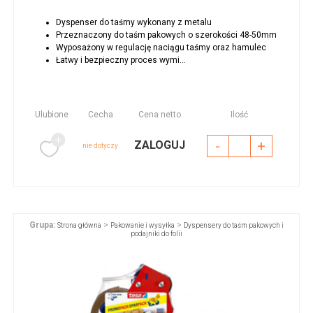
Dyspenser do taśmy wykonany z metalu
Przeznaczony do taśm pakowych o szerokości 48-50mm
Wyposażony w regulację naciągu taśmy oraz hamulec
Łatwy i bezpieczny proces wymi...
Ulubione
Cecha
Cena netto
Ilość
-
+
ZALOGUJ
nie dotyczy
Grupa:
>
>
Strona główna
Pakowanie i wysyłka
Dyspensery do taśm pakowych i
podajniki do folii