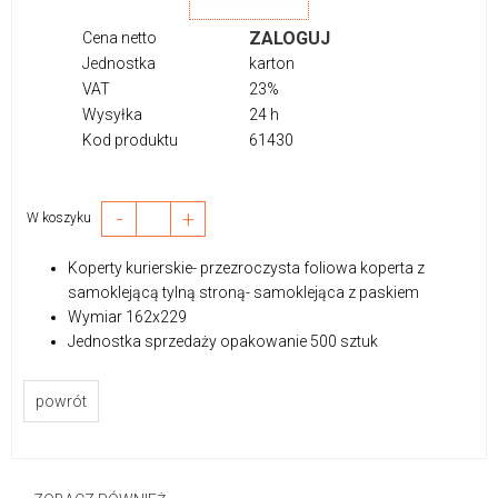
ZALOGUJ
Cena netto
Jednostka
karton
VAT
23%
Wysyłka
24 h
Kod produktu
61430
-
+
W koszyku
Koperty kurierskie- przezroczysta foliowa koperta z
samoklejącą tylną stroną- samoklejąca z paskiem
Wymiar 162x229
Jednostka sprzedaży opakowanie 500 sztuk
powrót