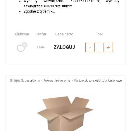
Wymiary wewnętrzne: 627x367x171mm, wymiary
zewnętrzne: 630x370x180mm
Zgodne z typem k...
Ulubione
Cecha
Cena netto
Ilość
-
+
ZALOGUJ
szare
Grupa:
>
>
Strona główna
Pakowanie i wysyłka
Kartony do wysyłek i tuby kartonowe