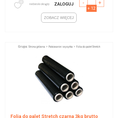
-
+
ZALOGUJ
niebieski okrągły
+ 12
ZOBACZ WIĘCEJ
Grupa:
>
>
Strona główna
Pakowanie i wysyłka
Folia do palet Stretch
Folia do palet Stretch czarna 3kg brutto