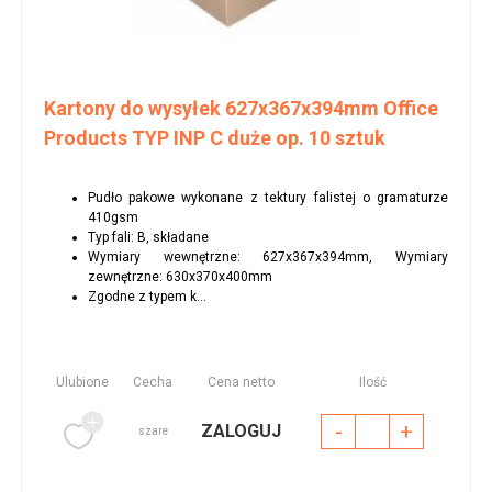
Kartony do wysyłek 627x367x394mm Office
Products TYP INP C duże op. 10 sztuk
Pudło pakowe wykonane z tektury falistej o gramaturze
410gsm
Typ fali: B, składane
Wymiary wewnętrzne: 627x367x394mm, Wymiary
zewnętrzne: 630x370x400mm
Zgodne z typem k...
Ulubione
Cecha
Cena netto
Ilość
-
+
ZALOGUJ
szare