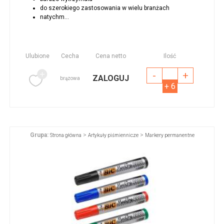
do szerokiego zastosowania w wielu branżach
natychm...
Ulubione
Cecha
Cena netto
Ilość
-
+
ZALOGUJ
brązowa
+ 6
Grupa:
>
>
Strona główna
Artykuły piśmiennicze
Markery permanentne