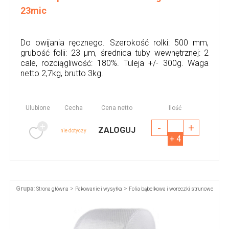
23mic
Do owijania ręcznego. Szerokość rolki: 500 mm,
grubość folii: 23 µm, średnica tuby wewnętrznej: 2
cale, rozciągliwość: 180%. Tuleja +/- 300g. Waga
netto 2,7kg, brutto 3kg.
Ulubione
Cecha
Cena netto
Ilość
-
+
ZALOGUJ
nie dotyczy
+ 4
Grupa:
>
>
Strona główna
Pakowanie i wysyłka
Folia bąbelkowa i woreczki strunowe