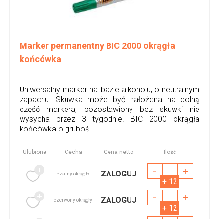
Marker permanentny BIC 2000 okrągła
końcówka
Uniwersalny marker na bazie alkoholu, o neutralnym
zapachu. Skuwka może być nałożona na dolną
część markera, pozostawiony bez skuwki nie
wysycha przez 3 tygodnie. BIC 2000 okrągła
końcówka o gruboś...
Ulubione
Cecha
Cena netto
Ilość
-
+
ZALOGUJ
czarny okrągły
+ 12
-
+
ZALOGUJ
czerwony okrągły
+ 12