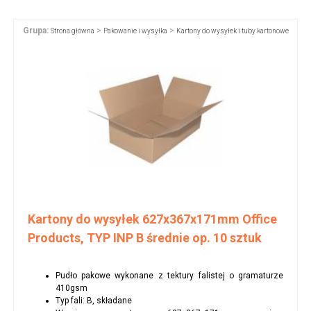
Grupa:
>
>
Strona główna
Pakowanie i wysyłka
Kartony do wysyłek i tuby kartonowe
Kartony do wysyłek 627x367x171mm Office
Products, TYP INP B średnie op. 10 sztuk
Pudło pakowe wykonane z tektury falistej o gramaturze
410gsm
Typ fali: B, składane