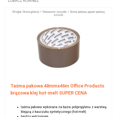
ZOBACZ RÓWNIEŻ
Grupa:
>
>
Strona główna
Pakowanie i wysyłka
Taśma pakowa, papier pakowy,
sznurki
Taśma pakowa 48mmx46m Office Products
brązowa klej hot-melt SUPER CENA
taśma pakowa wykonana na bazie polipropylenu z warstwą
klejącą z kauczuku syntetycznego (hot-melt)
bardzo wytrzymała