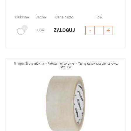
Ulubione
Cecha
Cena netto
Ilość
-
+
ZALOGUJ
szare
Grupa:
>
>
Strona główna
Pakowanie i wysyłka
Taśma pakowa, papier pakowy,
sznurki