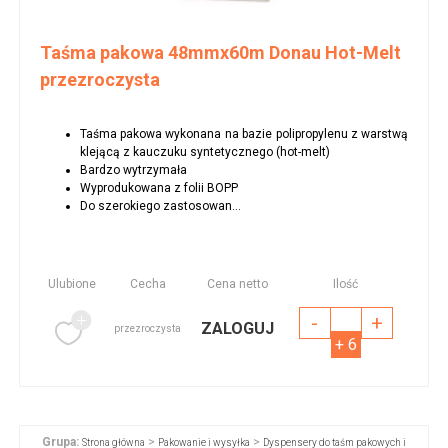
Taśma pakowa 48mmx60m Donau Hot-Melt
przezroczysta
Taśma pakowa wykonana na bazie polipropylenu z warstwą
klejącą z kauczuku syntetycznego (hot-melt)
Bardzo wytrzymała
Wyprodukowana z folii BOPP
Do szerokiego zastosowan...
Ulubione
Cecha
Cena netto
Ilość
-
+
ZALOGUJ
przezroczysta
+ 6
Grupa:
>
>
Strona główna
Pakowanie i wysyłka
Dyspensery do taśm pakowych i