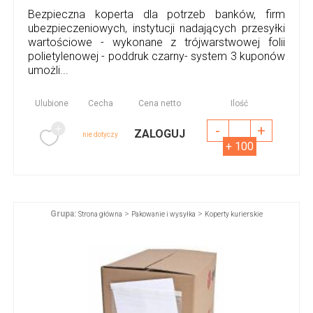
Bezpieczna koperta dla potrzeb banków, firm
ubezpieczeniowych, instytucji nadających przesyłki
wartościowe - wykonane z trójwarstwowej folii
polietylenowej - poddruk czarny- system 3 kuponów
umożli...
Ulubione
Cecha
Cena netto
Ilość
-
+
ZALOGUJ
nie dotyczy
+ 100
Grupa:
>
>
Strona główna
Pakowanie i wysyłka
Koperty kurierskie