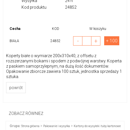
Wysyłka
24 h
Kod produktu
24852
Cecha
KOD
W koszyku
-
+
+ 100
BIAŁA
24852
Koperty białe o wymiarze 200x310x40, z offsetu z
rozszerzanymi bokami i spodem z podwójnej warstwy. Koperta
z paskiem samoprzylepnym, na dużą ilość dokumentów.
Opakowanie zbiorcze zawiera 100 sztuk, jednostka sprzedaży 1
sztuka.
powrót
ZOBACZ RÓWNIEŻ
Grupa:
>
>
Strona główna
Pakowanie i wysyłka
Kartony do wysyłek i tuby kartonowe