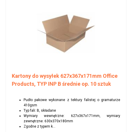
Kartony do wysyłek 627x367x171mm Office
Products, TYP INP B średnie op. 10 sztuk
Pudło pakowe wykonane z tektury falistej o gramaturze
410gsm
Typ fali: B, składane
Wymiary wewnętrzne: 627x367x171mm, wymiary
zewnętrzne: 630x370x180mm
Zgodne z typem k...