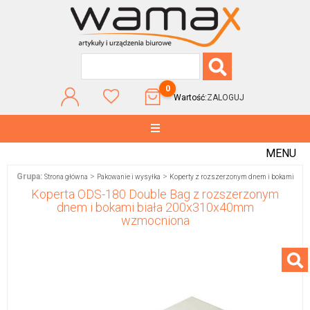
0
Wartość:
ZALOGUJ
MENU
Grupa:
>
>
Strona główna
Pakowanie i wysyłka
Koperty z rozszerzonym dnem i bokami
Koperta ODS-180 Double Bag z rozszerzonym
dnem i bokami biała 200x310x40mm
wzmocniona