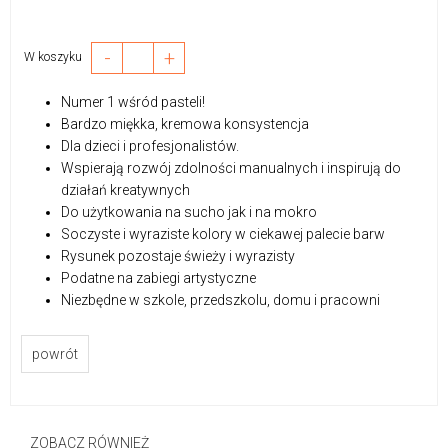
-
+
W koszyku
Numer 1 wśród pasteli!
Bardzo miękka, kremowa konsystencja
Dla dzieci i profesjonalistów.
Wspierają rozwój zdolności manualnych i inspirują do
działań kreatywnych
Do użytkowania na sucho jak i na mokro
Soczyste i wyraziste kolory w ciekawej palecie barw
Rysunek pozostaje świeży i wyrazisty
Podatne na zabiegi artystyczne
Niezbędne w szkole, przedszkolu, domu i pracowni
powrót
ZOBACZ RÓWNIEŻ