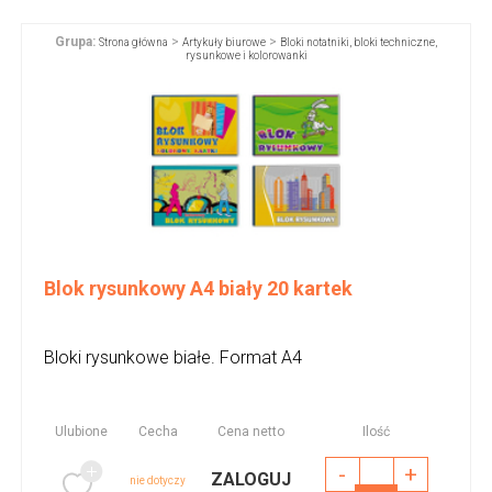
Grupa:
>
>
Strona główna
Artykuły biurowe
Bloki notatniki, bloki techniczne,
rysunkowe i kolorowanki
Blok rysunkowy A4 biały 20 kartek
Bloki rysunkowe białe. Format A4
Ulubione
Cecha
Cena netto
Ilość
-
+
ZALOGUJ
nie dotyczy