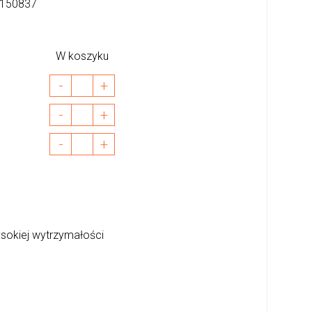
150837
W koszyku
-
+
-
+
-
+
sokiej wytrzymałości