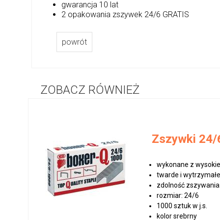
gwarancja 10 lat
2 opakowania zszywek 24/6 GRATIS
powrót
ZOBACZ RÓWNIEŻ
Zszywki 24/6
wykonane z wysokiej
twarde i wytrzymał
zdolność zszywania:
rozmiar: 24/6
1000 sztuk w j.s.
kolor srebrny