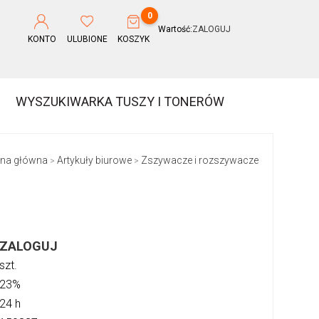
0
Wartość:
ZALOGUJ
KONTO
ULUBIONE
KOSZYK
WYSZUKIWARKA TUSZY I TONERÓW
ona główna
Artykuły biurowe
Zszywacze i rozszywacze
>
>
ZALOGUJ
szt.
23%
24 h