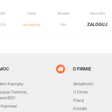
KOD
Cecha
Wysyłka
Cena netto
ZALOGUJ
nie dotyczy
1751
24 h
MOC
O FIRMIE
tem Kaucyjny
Aktualności
lizacja Tonerów,
O Firmie
awa BDO
Praca
 Kupować
Kontakt