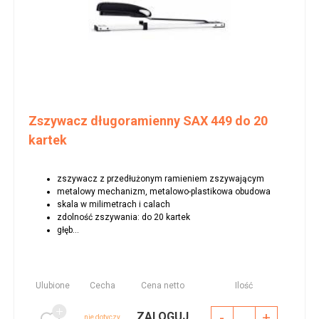
Zszywacz długoramienny SAX 449 do 20
kartek
zszywacz z przedłużonym ramieniem zszywającym
metalowy mechanizm, metalowo-plastikowa obudowa
skala w milimetrach i calach
zdolność zszywania: do 20 kartek
głęb...
Ulubione
Cecha
Cena netto
Ilość
-
+
ZALOGUJ
nie dotyczy