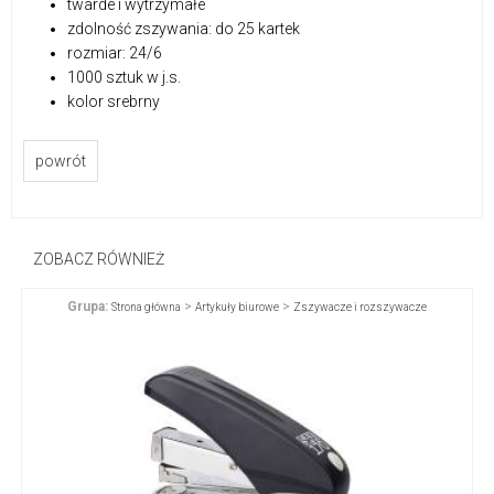
twarde i wytrzymałe
zdolność zszywania: do 25 kartek
rozmiar: 24/6
1000 sztuk w j.s.
kolor srebrny
powrót
ZOBACZ RÓWNIEŻ
Grupa:
>
>
Strona główna
Artykuły biurowe
Zszywacze i rozszywacze