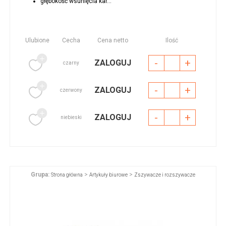
głębokość wsunięcia kar...
Ulubione
Cecha
Cena netto
Ilość
-
+
ZALOGUJ
czarny
-
+
ZALOGUJ
czerwony
-
+
ZALOGUJ
niebieski
Grupa:
>
>
Strona główna
Artykuły biurowe
Zszywacze i rozszywacze