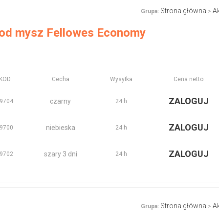
Strona główna
A
Grupa:
>
od mysz Fellowes Economy
KOD
Cecha
Wysyłka
Cena netto
ZALOGUJ
czarny
9704
24 h
ZALOGUJ
niebieska
9700
24 h
ZALOGUJ
szary 3 dni
9702
24 h
Strona główna
A
Grupa:
>