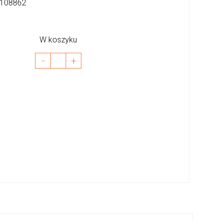
108862
W koszyku
-
+