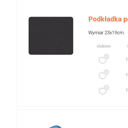
Podkładka p
Wymiar 23x19cm.
Ulubione
2
2
2