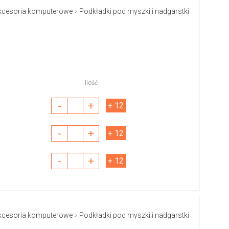
kcesoria komputerowe
Podkładki pod myszki i nadgarstki
>
Ilość
-
+
+ 12
-
+
+ 12
-
+
+ 12
kcesoria komputerowe
Podkładki pod myszki i nadgarstki
>