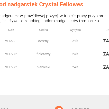
od nadgarstek Crystal Fellowes
dgarstek w prawidłowej pozycji w trakcie pracy przy kompute
, ich używanie zapobiega bólom nadgarstków i ramion. Ła...
KOD
Cecha
Wysyłka
Ce
ZA
czarny
9112301
24 h
ZA
fioletowy
9147772
24 h
ZA
niebieski
9117772
24 h