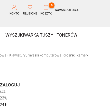
0
Wartość:
ZALOGUJ
KONTO
ULUBIONE
KOSZYK
WYSZUKIWARKA TUSZY I TONERÓW
rowe
Klawiatury , myszki komputerowe , głośniki, kamerki
>
ZALOGUJ
szt.
23%
24 h