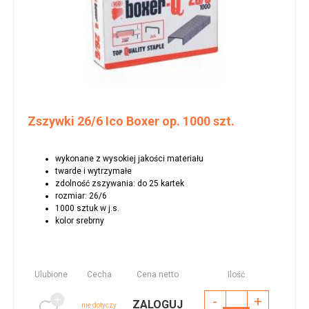
Zszywki 26/6 Ico Boxer op. 1000 szt.
wykonane z wysokiej jakości materiału
twarde i wytrzymałe
zdolność zszywania: do 25 kartek
rozmiar: 26/6
1000 sztuk w j.s.
kolor srebrny
Ulubione
Cecha
Cena netto
Ilość
-
+
ZALOGUJ
nie dotyczy