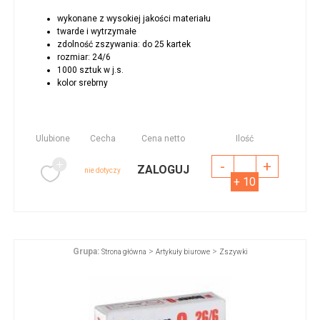
wykonane z wysokiej jakości materiału
twarde i wytrzymałe
zdolność zszywania: do 25 kartek
rozmiar: 24/6
1000 sztuk w j.s.
kolor srebrny
Ulubione
Cecha
Cena netto
Ilość
-
+
ZALOGUJ
nie dotyczy
+ 10
Grupa:
>
>
Strona główna
Artykuły biurowe
Zszywki