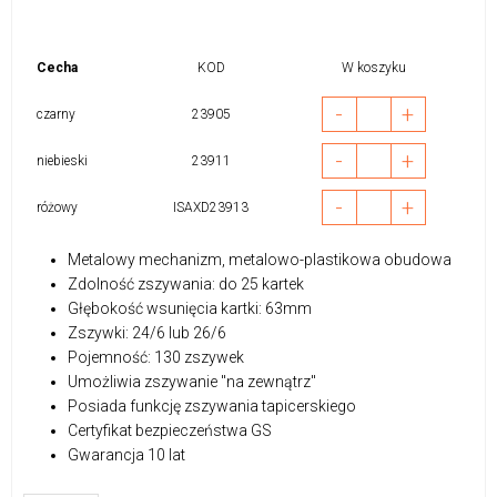
Cecha
KOD
W koszyku
-
+
czarny
23905
-
+
niebieski
23911
-
+
różowy
ISAXD23913
Metalowy mechanizm, metalowo-plastikowa obudowa
Zdolność zszywania: do 25 kartek
Głębokość wsunięcia kartki: 63mm
Zszywki: 24/6 lub 26/6
Pojemność: 130 zszywek
Umożliwia zszywanie "na zewnątrz"
Posiada funkcję zszywania tapicerskiego
Certyfikat bezpieczeństwa GS
Gwarancja 10 lat