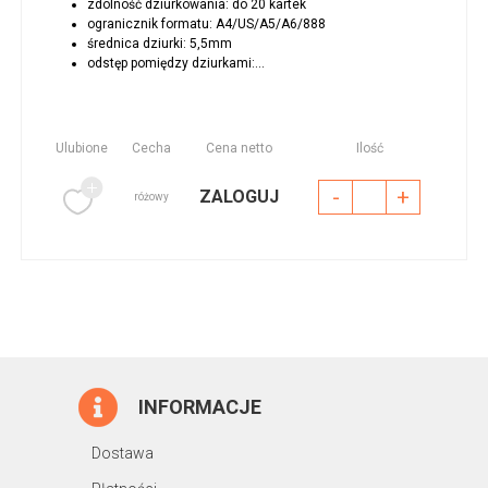
zdolność dziurkowania: do 20 kartek
ogranicznik formatu: A4/US/A5/A6/888
średnica dziurki: 5,5mm
odstęp pomiędzy dziurkami:...
Ulubione
Cecha
Cena netto
Ilość
-
+
ZALOGUJ
różowy
INFORMACJE
Dostawa