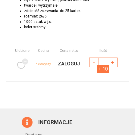
twarde i wytrzymałe
zdolność zszywania: do 25 kartek
rozmiar: 26/6
1000 sztuk w j.s.
kolor srebrny
Ulubione
Cecha
Cena netto
Ilość
-
+
ZALOGUJ
nie dotyczy
+ 10
INFORMACJE
Dostawa