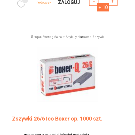
-
+
ZALOGUJ
nie dotyczy
+ 10
Grupa:
>
>
Strona główna
Artykuły biurowe
Zszywki
Zszywki 26/6 Ico Boxer op. 1000 szt.
wykonane z wysokiej jakości materiału