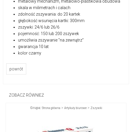
metalowy mechanizm, metalowo-plastikowa obudowa
skala w milimetrach i calach
zdolność zszywania: do 20 kartek
głębokość wsunięcia kartki: 300mm
zszywki: 24/6 lub 26/6
pojemność: 150 lub 200 zszywek
umożliwia zszywanie "na zewnątrz"
gwarancja 10 lat
kolor czarny
powrót
ZOBACZ RÓWNIEŻ
Grupa:
>
>
Strona główna
Artykuły biurowe
Zszywki