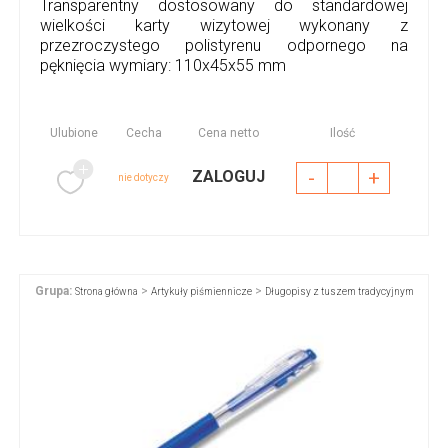
Transparentny dostosowany do standardowej
wielkości karty wizytowej wykonany z
przezroczystego polistyrenu odpornego na
pęknięcia wymiary: 110x45x55 mm
Ulubione
Cecha
Cena netto
Ilość
-
+
ZALOGUJ
nie dotyczy
Grupa:
>
>
Strona główna
Artykuły piśmiennicze
Długopisy z tuszem tradycyjnym