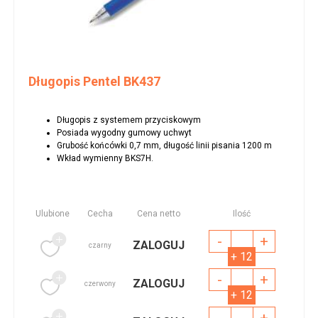
Długopis Pentel BK437
Długopis z systemem przyciskowym
Posiada wygodny gumowy uchwyt
Grubość końcówki 0,7 mm, długość linii pisania 1200 m
Wkład wymienny BKS7H.
Ulubione
Cecha
Cena netto
Ilość
-
+
ZALOGUJ
czarny
+ 12
-
+
ZALOGUJ
czerwony
+ 12
-
+