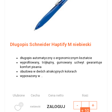
Długopis Schneider Haptify M niebieski
długopis automatyczny o ergonomicznym kształcie
wyprofilowany, trójkątny, gumowany uchwyt gwarantuje
komfort pisania
obudowa w dwóch atrakcyjnych kolorach
wyposażony w ...
Ulubione
Cecha
Cena netto
Ilość
-
+
ZALOGUJ
niebieski
+ 10