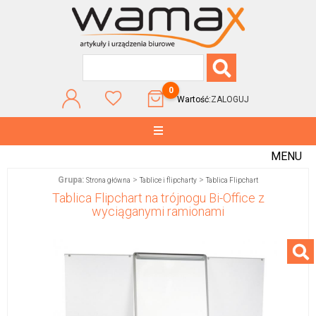
0
Wartość:
ZALOGUJ
MENU
Grupa:
>
>
Strona główna
Tablice i flipcharty
Tablica Flipchart
Tablica Flipchart na trójnogu Bi-Office z
wyciąganymi ramionami