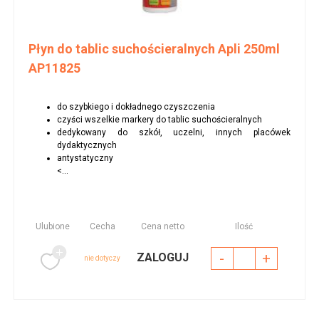
Płyn do tablic suchościeralnych Apli 250ml
AP11825
do szybkiego i dokładnego czyszczenia
czyści wszelkie markery do tablic suchościeralnych
dedykowany do szkół, uczelni, innych placówek
dydaktycznych
antystatyczny
<...
Ulubione
Cecha
Cena netto
Ilość
-
+
ZALOGUJ
nie dotyczy