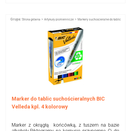
Grupa:
>
>
Strona główna
Artykuły piśmiennicze
Markery suchościeralne do tablic
Marker do tablic suchościeralnych BIC
Velleda kpl. 4 kolorowy
Marker z okrągłą końcówką, z tuszem na bazie
alkoholu.Piktogramy na korpusie przypomną Ci do