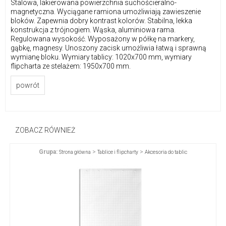
Stalowa, lakierowana powierzchnia suchościeralno-
magnetyczna. Wyciągane ramiona umożliwiają zawieszenie
bloków. Zapewnia dobry kontrast kolorów. Stabilna, lekka
konstrukcja z trójnogiem. Wąska, aluminiowa rama.
Regulowana wysokość. Wyposażony w półkę na markery,
gąbkę, magnesy. Unoszony zacisk umożliwia łatwą i sprawną
wymianę bloku. Wymiary tablicy: 1020x700 mm, wymiary
flipcharta ze stelażem: 1950x700 mm.
powrót
ZOBACZ RÓWNIEŻ
Grupa:
>
>
Strona główna
Tablice i flipcharty
Akcesoria do tablic