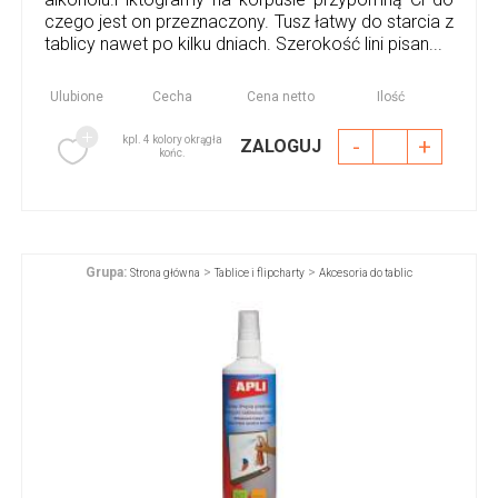
czego jest on przeznaczony. Tusz łatwy do starcia z
tablicy nawet po kilku dniach. Szerokość lini pisan...
Ulubione
Cecha
Cena netto
Ilość
kpl. 4 kolory okrągła
-
+
ZALOGUJ
końc.
Grupa:
>
>
Strona główna
Tablice i flipcharty
Akcesoria do tablic