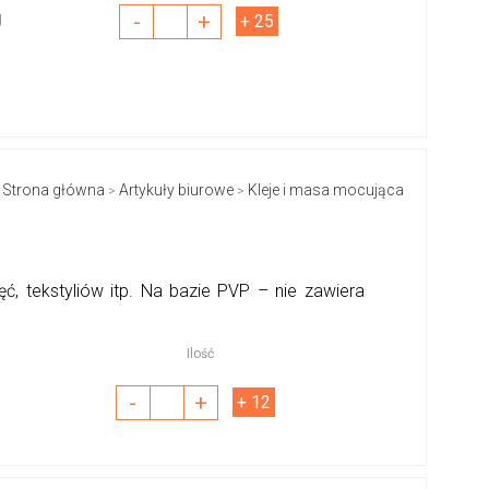
-
+
J
+ 25
Strona główna
Artykuły biurowe
Kleje i masa mocująca
>
>
ęć, tekstyliów itp. Na bazie PVP – nie zawiera
Ilość
-
+
+ 12