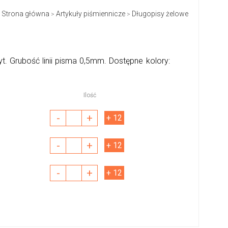
Strona główna
Artykuły piśmiennicze
Długopisy żelowe
>
>
Grubość linii pisma 0,5mm. Dostępne kolory:
Ilość
-
+
+ 12
-
+
+ 12
-
+
+ 12