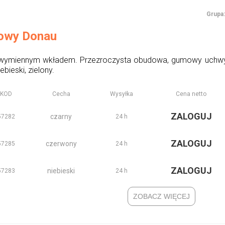
Grupa:
lowy Donau
 wymiennym wkładem. Przezroczysta obudowa, gumowy uchwyt. 
ebieski, zielony.
KOD
Cecha
Wysyłka
Cena netto
ZALOGUJ
czarny
57282
24 h
ZALOGUJ
czerwony
57285
24 h
ZALOGUJ
niebieski
57283
24 h
ZOBACZ WIĘCEJ