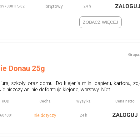
ZALOGU
brązowy
3970001PL-02
24 h
ZOBACZ WIĘCEJ
Grupa:
cie Donau 25g
ra, szkoły oraz domu. Do klejenia m.in. papieru, kartonu, zdj
e niszczy ani nie deformuje klejonej warstwy. Niet...
KOD
Cecha
Wysyłka
Cena netto
ZALOGUJ
nie dotyczy
6604001
24 h