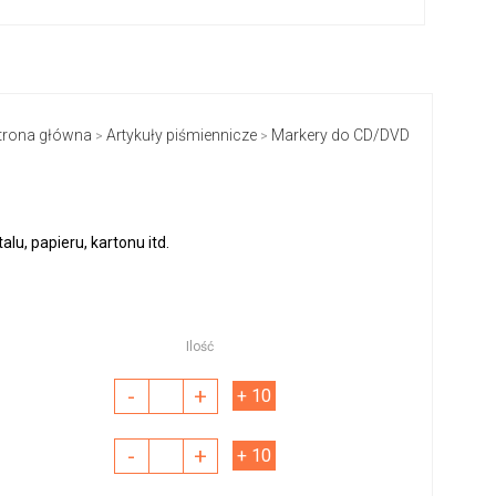
trona główna
Artykuły piśmiennicze
Markery do CD/DVD
>
>
alu, papieru, kartonu itd.
Ilość
-
+
+ 10
-
+
+ 10