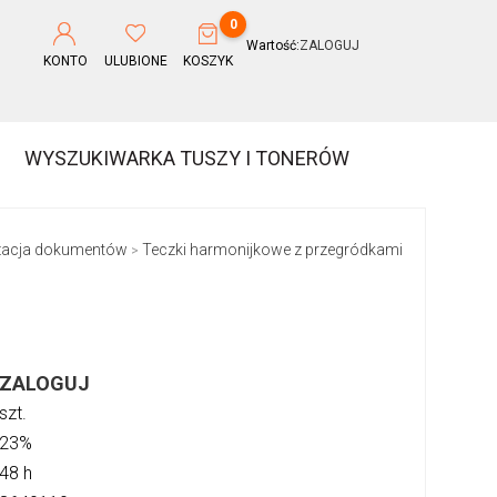
0
Wartość:
ZALOGUJ
KONTO
ULUBIONE
KOSZYK
WYSZUKIWARKA TUSZY I TONERÓW
zacja dokumentów
Teczki harmonijkowe z przegródkami
>
ZALOGUJ
szt.
23%
48 h