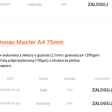
ZALOGUJ
niebieski
KF02301
24 h
 Donau Master A4 75mm
or wykonany z tektury o grubości 2,1mm i gramaturze 1290gsm
 folią polipropylenową (100μm) o strukturze płótna
apiero...
KOD
Cecha
Wysyłka
Cena netto
ZALOGU
biały
3970001PL-09
24 h
ZALOGU
bordowy
3970001PL-05
24 h