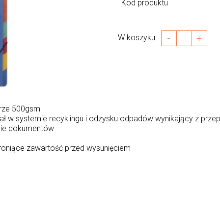
Kod produktu
-
+
W koszyku
urze 500gsm
ział w systemie recyklingu i odzysku odpadów wynikający z prze
anie dokumentów
roniące zawartość przed wysunięciem