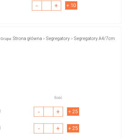
-
+
+ 10
Strona główna
Segregatory
Segregatory A4/7cm
Grupa:
>
>
Ilość
-
+
J
+ 25
-
+
J
+ 25