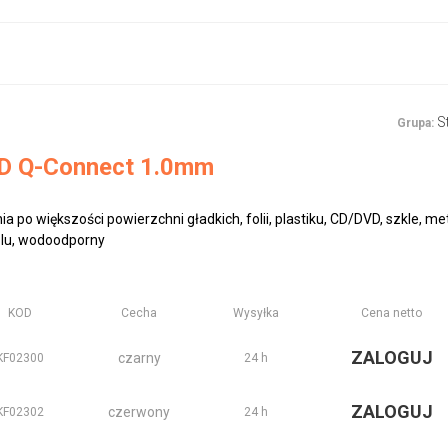
S
Grupa:
D Q-Connect 1.0mm
a po większości powierzchni gładkich, folii, plastiku, CD/DVD, szkle, met
olu, wodoodporny
KOD
Cecha
Wysyłka
Cena netto
ZALOGUJ
czarny
KF02300
24 h
ZALOGUJ
czerwony
KF02302
24 h