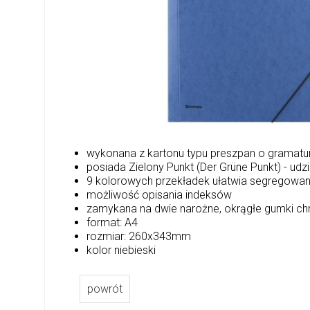
wykonana z kartonu typu preszpan o gramat
posiada Zielony Punkt (Der Grüne Punkt) - ud
9 kolorowych przekładek ułatwia segregow
możliwość opisania indeksów
zamykana na dwie narożne, okrągłe gumki ch
format: A4
rozmiar: 260x343mm
kolor niebieski
powrót