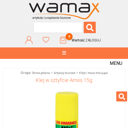
0
Wartość:
ZALOGUJ
MENU
Grupa:
>
>
Strona główna
Artykuły biurowe
Kleje i masa mocująca
Klej w sztyfcie Amos 15g