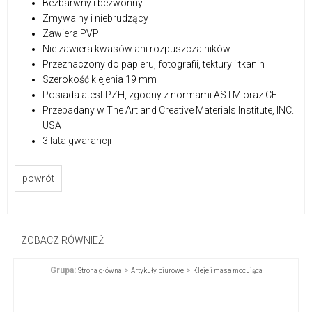
Bezbarwny i bezwonny
Zmywalny i niebrudzący
Zawiera PVP
Nie zawiera kwasów ani rozpuszczalników
Przeznaczony do papieru, fotografii, tektury i tkanin
Szerokość klejenia 19 mm
Posiada atest PZH, zgodny z normami ASTM oraz CE
Przebadany w The Art and Creative Materials Institute, INC.
USA
3 lata gwarancji
powrót
ZOBACZ RÓWNIEŻ
Grupa:
>
>
Strona główna
Artykuły biurowe
Kleje i masa mocująca