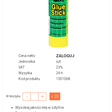
ZALOGUJ
Cena netto
Jednostka
szt.
VAT
23%
Wysyłka
24 h
Kod produktu
1301068
-
+
+ 20
W koszyku
Wysokiej jakości klej w sztyfcie