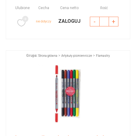
Ulubione
Cecha
Cena netto
Ilość
-
+
ZALOGUJ
nie dotyczy
Grupa:
>
>
Strona główna
Artykuły piśmiennicze
Flamastry