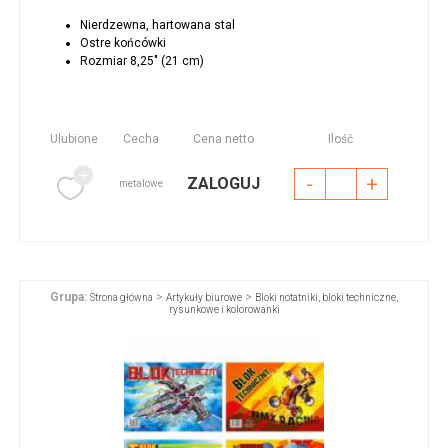
Nierdzewna, hartowana stal
Ostre końcówki
Rozmiar 8,25" (21 cm)
Ulubione
Cecha
Cena netto
Ilość
-
+
ZALOGUJ
metalowe
Grupa:
>
>
Strona główna
Artykuły biurowe
Bloki notatniki, bloki techniczne,
rysunkowe i kolorowanki