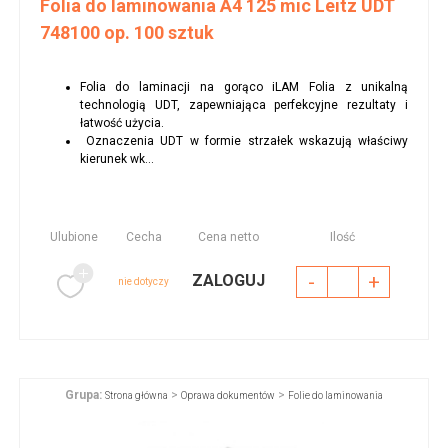
Folia do laminowania A4 125 mic Leitz UDT
748100 op. 100 sztuk
Folia do laminacji na gorąco iLAM Folia z unikalną
technologią UDT, zapewniająca perfekcyjne rezultaty i
łatwość użycia.
Oznaczenia UDT w formie strzałek wskazują właściwy
kierunek wk...
Ulubione
Cecha
Cena netto
Ilość
-
+
ZALOGUJ
nie dotyczy
Grupa:
>
>
Strona główna
Oprawa dokumentów
Folie do laminowania