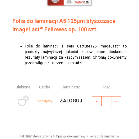
Folia do laminacji A5 125µm błyszczące
ImageLast™ Fellowes op. 100 szt.
Folie do laminacji z serii Capture125 ImageLast™ to
produkty najwyższej jakości zapewniające doskonałe
rezultaty laminacji za każdym razem. Chronią dokumenty
przed wilgocią, kurzem i zabrudzen...
Ulubione
Cecha
Cena netto
Ilość
-
+
ZALOGUJ
nie dotyczy
Grupa:
>
>
Strona główna
Oprawa dokumentów
Folie do laminowania