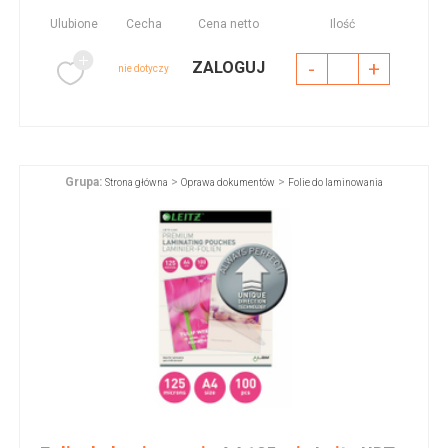
Ulubione
Cecha
Cena netto
Ilość
-
+
ZALOGUJ
nie dotyczy
Grupa:
>
>
Strona główna
Oprawa dokumentów
Folie do laminowania