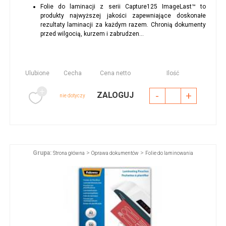
Folie do laminacji z serii Capture125 ImageLast™ to
produkty najwyższej jakości zapewniające doskonałe
rezultaty laminacji za każdym razem. Chronią dokumenty
przed wilgocią, kurzem i zabrudzen...
Ulubione
Cecha
Cena netto
Ilość
-
+
ZALOGUJ
nie dotyczy
Grupa:
>
>
Strona główna
Oprawa dokumentów
Folie do laminowania