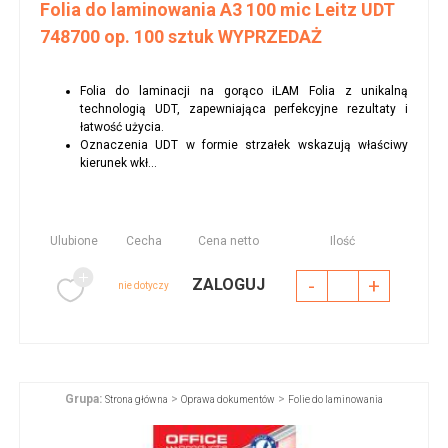
Folia do laminowania A3 100 mic Leitz UDT
748700 op. 100 sztuk WYPRZEDAŻ
Folia do laminacji na gorąco iLAM Folia z unikalną
technologią UDT, zapewniająca perfekcyjne rezultaty i
łatwość użycia.
Oznaczenia UDT w formie strzałek wskazują właściwy
kierunek wkł...
Ulubione
Cecha
Cena netto
Ilość
-
+
ZALOGUJ
nie dotyczy
Grupa:
>
>
Strona główna
Oprawa dokumentów
Folie do laminowania