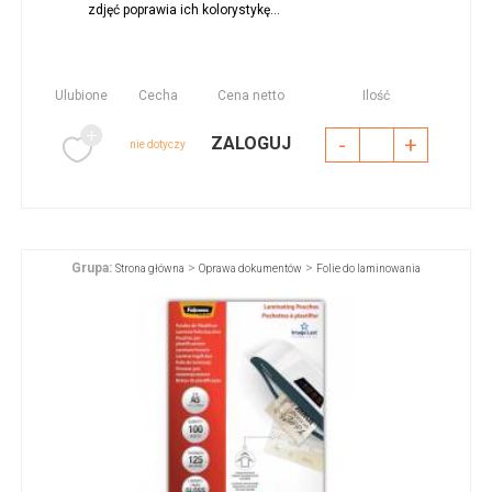
zdjęć poprawia ich kolorystykę...
Ulubione
Cecha
Cena netto
Ilość
-
+
ZALOGUJ
nie dotyczy
Grupa:
>
>
Strona główna
Oprawa dokumentów
Folie do laminowania