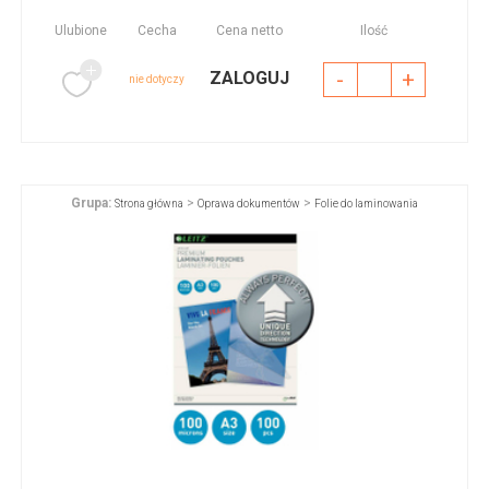
Ulubione
Cecha
Cena netto
Ilość
-
+
ZALOGUJ
nie dotyczy
Grupa:
>
>
Strona główna
Oprawa dokumentów
Folie do laminowania