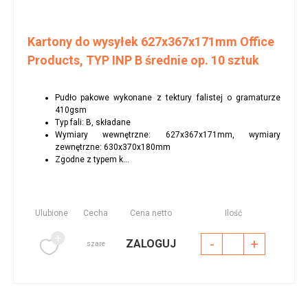
Kartony do wysyłek 627x367x171mm Office
Products, TYP INP B średnie op. 10 sztuk
Pudło pakowe wykonane z tektury falistej o gramaturze
410gsm
Typ fali: B, składane
Wymiary wewnętrzne: 627x367x171mm, wymiary
zewnętrzne: 630x370x180mm
Zgodne z typem k...
Ulubione
Cecha
Cena netto
Ilość
-
+
ZALOGUJ
szare