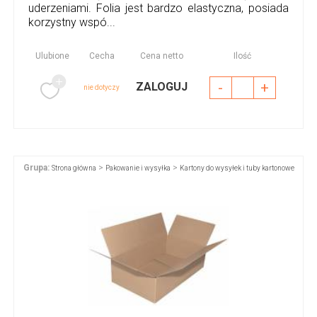
uderzeniami. Folia jest bardzo elastyczna, posiada
korzystny wspó...
Ulubione
Cecha
Cena netto
Ilość
-
+
ZALOGUJ
nie dotyczy
Grupa:
>
>
Strona główna
Pakowanie i wysyłka
Kartony do wysyłek i tuby kartonowe