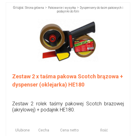
Grupa:
>
>
Strona główna
Pakowanie i wysyłka
Dyspensery do taśm pakowych i
podajniki do folii
Zestaw 2 x taśma pakowa Scotch brązowa +
dyspenser (oklejarka) HE180
Zestaw 2 rolek taśmy pakowej Scotch brazowej
(akrylowej) + podajnik HE180.
Ulubione
Cecha
Cena netto
Ilość