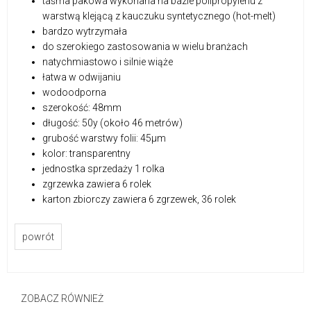
taśma pakowa wykonana na bazie polipropylenu z
warstwą klejącą z kauczuku syntetycznego (hot-melt)
bardzo wytrzymała
do szerokiego zastosowania w wielu branżach
natychmiastowo i silnie wiąże
łatwa w odwijaniu
wodoodporna
szerokość: 48mm
długość: 50y (około 46 metrów)
grubość warstwy folii: 45μm
kolor: transparentny
jednostka sprzedaży 1 rolka
zgrzewka zawiera 6 rolek
karton zbiorczy zawiera 6 zgrzewek, 36 rolek
powrót
ZOBACZ RÓWNIEŻ