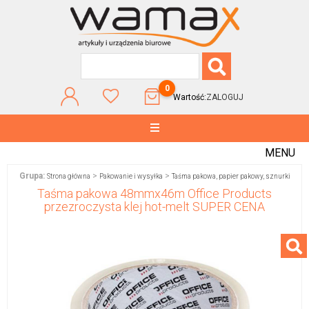
0
Wartość:
ZALOGUJ
MENU
Grupa:
>
>
Strona główna
Pakowanie i wysyłka
Taśma pakowa, papier pakowy, sznurki
Taśma pakowa 48mmx46m Office Products
przezroczysta klej hot-melt SUPER CENA