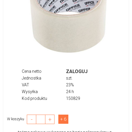
ZALOGUJ
Cena netto
Jednostka
szt.
VAT
23%
Wysyłka
24 h
Kod produktu
150829
-
+
+ 6
W koszyku