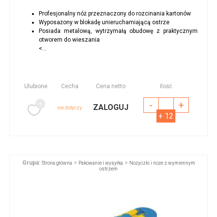
Profesjonalny nóż przeznaczony do rozcinania kartonów
Wyposażony w blokadę unieruchamiającą ostrze
Posiada metalową, wytrzymałą obudowę z praktycznym
otworem do wieszania
<...
Ulubione
Cecha
Cena netto
Ilość
-
+
ZALOGUJ
nie dotyczy
+ 12
Grupa:
>
>
Strona główna
Pakowanie i wysyłka
Nożyczki i noże z wymiennym
ostrzem